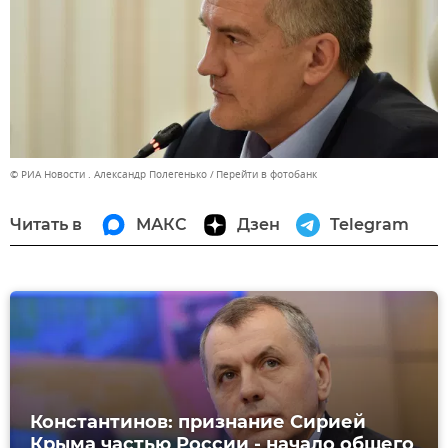
© РИА Новости . Александр Полегенько
Перейти в фотобанк
Читать в
МАКС
Дзен
Telegram
Константинов: признание Сирией
Крыма частью России - начало общего