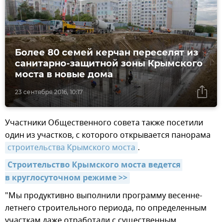
Более 80 семей керчан переселят из
санитарно-защитной зоны Крымского
моста в новые дома
23 сентября 2016, 10:17
Участники Общественного совета также посетили
один из участков, с которого открывается панорама
строительства Крымского моста
.
Строительство Крымского моста ведется 
в круглосуточном режиме >>
"Мы продуктивно выполнили программу весенне-
летнего строительного периода, по определенным
участкам даже отработали с существенным