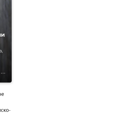
ни
а,
ое
ско-