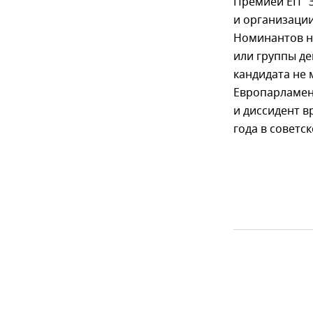
Премией ЕП "
и организации
Номинантов н
или группы де
кандидата не
Европарламент
и диссидент в
года в советс