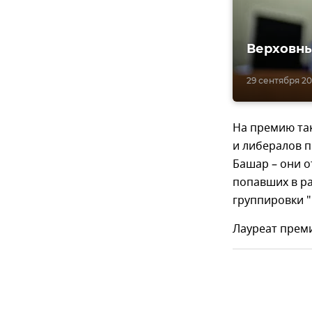
Верховны
29 сентября 201
На премию та
и либералов 
Башар – они о
попавших в р
группировки "
Лауреат преми