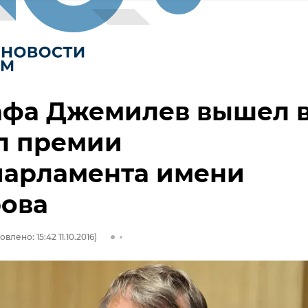
афа Джемилев вышел 
л премии
парламента имени
рова
влено: 15:42 11.10.2016)