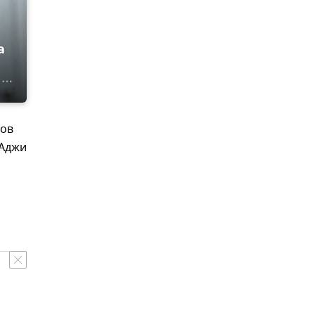
а
тов
 Аджи