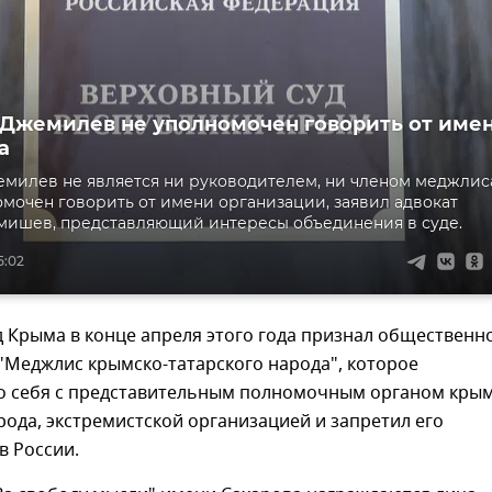
 Джемилев не уполномочен говорить от име
а
милев не является ни руководителем, ни членом меджлис
омочен говорить от имени организации, заявил адвокат
мишев, представляющий интересы объединения в суде.
5:02
 Крыма в конце апреля этого года признал общественн
"Меджлис крымско-татарского народа", которое
о себя с представительным полномочным органом крым
рода, экстремистской организацией и запретил его
в России.