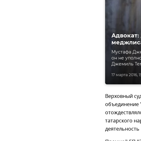
Адвокат:
меджлис
Мустафа Дже
он не уполн
Джемиль Те
17 марта 2016, 1
Верховный суд
объединение 
отождествлял
татарского на
деятельность 