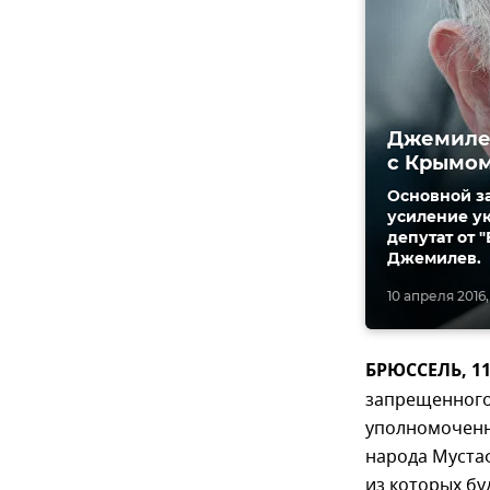
Джемилев
с Крымо
Основной за
усиление ук
депутат от 
Джемилев.
10 апреля 2016,
БРЮССЕЛЬ, 11
запрещенного 
уполномоченн
народа Муста
из которых бу