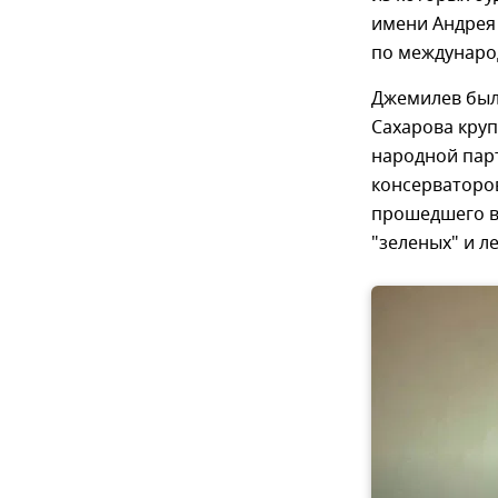
имени Андрея 
по междунаро
Джемилев был
Сахарова кру
народной парт
консерваторов
прошедшего в
"зеленых" и л