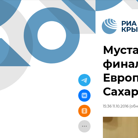
Муст
фина
Евро
Саха
15:36 11.10.2016
(обно