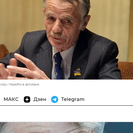
insky
Перейти в фотобанк
МАКС
Дзен
Telegram