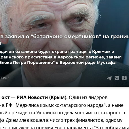
 заявил о "батальоне смертников" на грани
м
дачей батальона будет охрана границы с Крымом и
раинского присутствия в Херсонском регионе, заявил
"Блока Петра Порошенко" в Верховной раде Мустафа
 10:02
 окт — РИА Новости (Крым).
Один из лидеров
в РФ "Меджлиса крымско-татарского народа", а ныне
ый президента Украины по делам крымско-татарского
фа Джемилев вошел в число трех финалистов, одному
дет присуждена премия Европарламента "За свободу мы