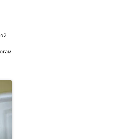
кой
тогам