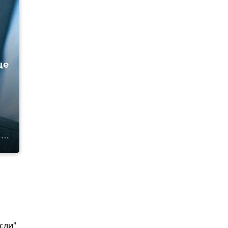
це
сли"