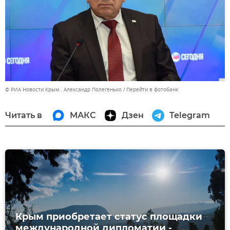
© РИА Новости Крым . Александр Полегенько
Перейти в фотобанк
Читать в
МАКС
Дзен
Telegram
Крым приобретает статус площадки
международной дипломатии -