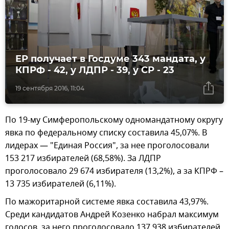
ЕР получает в Госдуме 343 мандата, у
КПРФ - 42, у ЛДПР - 39, у СР - 23
19 сентября 2016, 11:04
По 19-му Симферопольскому одномандатному округу
явка по федеральному списку составила 45,07%. В
лидерах — "Единая Россия", за нее проголосовали
153 217 избирателей (68,58%). За ЛДПР
проголосовало 29 674 избирателя (13,2%), а за КПРФ –
13 735 избирателей (6,11%).
По мажоритарной системе явка составила 43,97%.
Среди кандидатов Андрей Козенко набрал максимум
голосов, за него проголосовало 137 938 избирателей