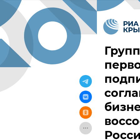
Групп
перв
подп
согла
бизне
восс
Росс