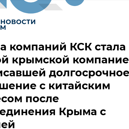
а компаний КСК стала
ой крымской компание
исавшей долгосрочно
шение с китайским
сом после
оединения Крыма с
ией