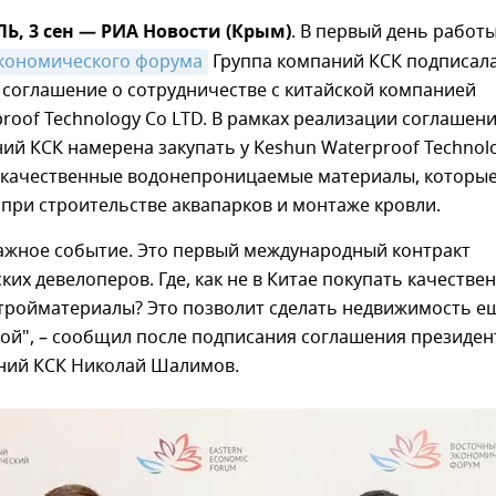
, 3 сен — РИА Новости (Крым)
. В первый день работ
экономического форума
Группа компаний КСК подписал
 соглашение о сотрудничестве с китайской компанией
roof Technology Co LTD. В рамках реализации соглашен
ий КСК намерена закупать у Keshun Waterproof Technol
окачественные водонепроницаемые материалы, которы
при строительстве аквапарков и монтаже кровли.
важное событие. Это первый международный контракт
ских девелоперов. Где, как не в Китае покупать качестве
стройматериалы? Это позволит сделать недвижимость е
ой", – сообщил после подписания соглашения президен
ний КСК Николай Шалимов.