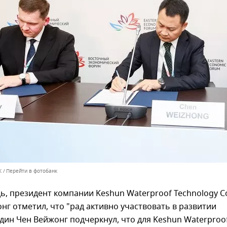
К
Перейти в фотобанк
ь, президент компании Keshun Waterproof Technology C
нг отметил, что "рад активно участвовать в развитии
дин Чен Вейжонг подчеркнул, что для Keshun Waterproo