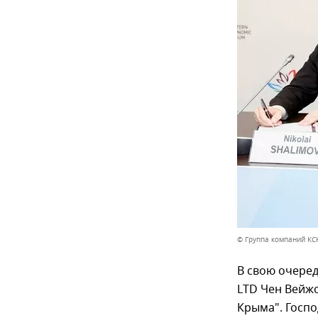
© Группа компаний КС
В свою очеред
LTD Чен Вейжо
Крыма". Госпо