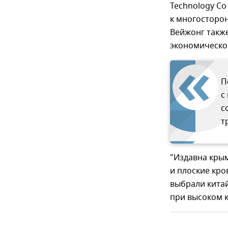
Technology Co
к многосторон
Вейжонг такж
экономическом
П
с
с
т
"Издавна кры
и плоские кро
выбрали китай
при высоком к