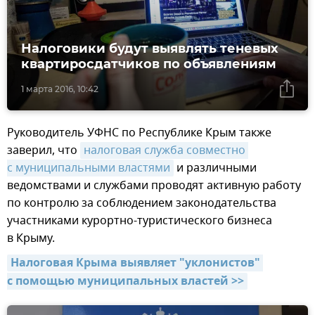
Налоговики будут выявлять теневых
квартиросдатчиков по объявлениям
1 марта 2016, 10:42
Руководитель УФНС по Республике Крым также
заверил, что
налоговая служба совместно 
с муниципальными властями
и различными
ведомствами и службами проводят активную работу
по контролю за соблюдением законодательства
участниками курортно-туристического бизнеса
в Крыму.
Налоговая Крыма выявляет "уклонистов" 
с помощью муниципальных властей >>