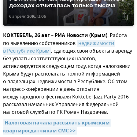
доходах отчиталась только тысяча
6 апреля 2016, 13:06
КОКТЕБЕЛЬ, 26 авг – РИА Новости (Крым)
. Работа
по выявлению собственников
недвижимости 
в Республике Крым
, сдающих свои объекты в аренду
без уплаты соответствующих налогов,
активизируется в следующем году, когда налоговики
Крыма будут располагать полной информацией
о владельцах недвижимости в Республике. Об этом
на пресс-конференции в день открытия
международного фестиваля Koktebel Jazz Party-2016
рассказал начальник Управления Федеральной
налоговой службы по РК Роман Наздрачев.
Налоговая начала рассылать крымским 
квартиросдатчикам СМС >>