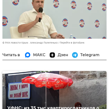
© РИА Новости Крым . Александр Полегенько
Перейти в фотобанк
Читать в
МАКС
Дзен
Telegram
УФНС: из 35 тыс квартиросдатчиков о