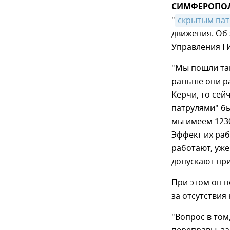
СИМФЕРОПОЛЬ,
"
скрытым па
движения. Об 
Управления Г
"Мы пошли так
раньше они р
Керчи, то сей
патрулями" б
мы имеем 123
Эффект их раб
работают, уж
допускают при
При этом он п
за отсутствия
"Вопрос в том