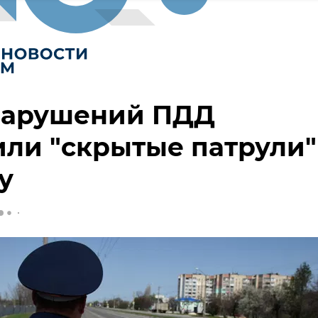
 нарушений ПДД
ли "скрытые патрули"
у