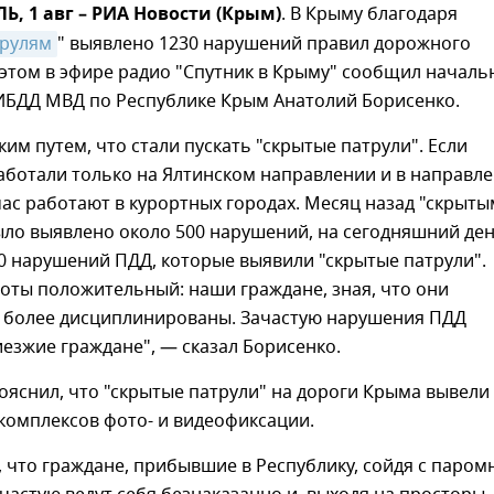
 1 авг – РИА Новости (Крым)
. В Крыму благодаря
трулям
" выявлено 1230 нарушений правил дорожного
этом в эфире радио "Спутник в Крыму" сообщил началь
ИБДД МВД по Республике Крым Анатолий Борисенко.
им путем, что стали пускать "скрытые патрули". Если
аботали только на Ялтинском направлении и в направл
час работают в курортных городах. Месяц назад "скрыт
ыло выявлено около 500 нарушений, на сегодняшний де
0 нарушений ПДД, которые выявили "скрытые патрули".
оты положительный: наши граждане, зная, что они
е более дисциплинированы. Зачастую нарушения ПДД
езжие граждане", — сказал Борисенко.
ояснил, что "скрытые патрули" на дороги Крыма вывели 
 комплексов фото- и видеофиксации.
, что граждане, прибывшие в Республику, сойдя с паром