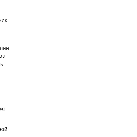
ник
ении
ыми
нь
из-
ной