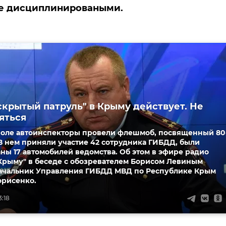
ее дисциплинироваными.
скрытый патруль" в Крыму действует. Не
яться
оле автоинспекторы провели флешмоб, посвященный 80
В нем приняли участие 42 сотрудника ГИБДД, были
ны 17 автомобилей ведомства. Об этом в эфире радио
 Крыму" в беседе с обозревателем Борисом Левиным
начальник Управления ГИБДД МВД по Республике Крым
орисенко.
3:18