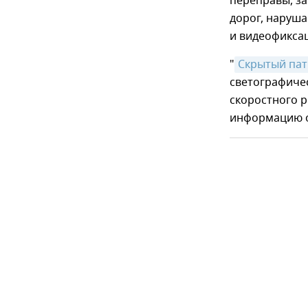
переправы, за
дорог, наруша
и видеофиксац
"
Скрытый пат
светографиче
скоростного 
информацию о