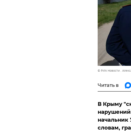
© РИА Новости . Алек
Читать в
В Крыму "с
нарушений
начальник 
словам, гр