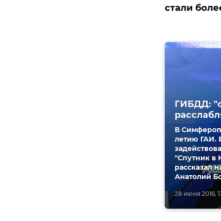
стали бол
ГИБДД: "
расслабл
В Симфероп
летию ГАИ. 
задействова
"Спутник в
рассказал 
Анатолий Б
28 июня 2016, 1