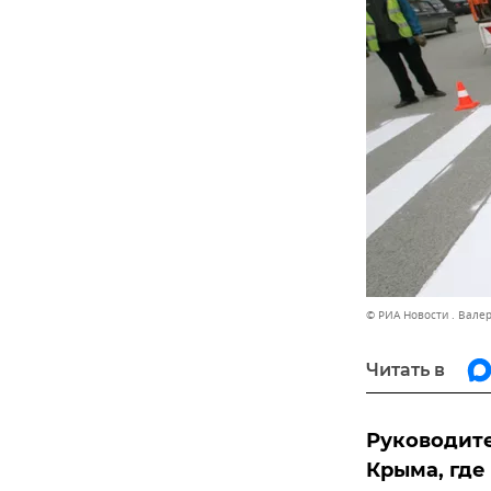
© РИА Новости . Вале
Читать в
Руководите
Крыма, где