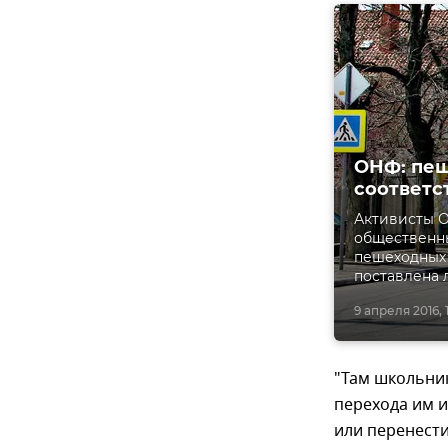
ОНФ: пеш
соответс
Активисты 
общественны
пешеходных 
поставлена
9 апреля 2016, 
"Там школьник
перехода им и
или перенест