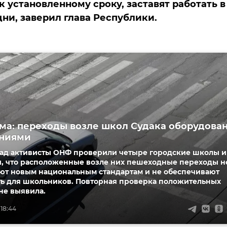
к установленному сроку, заставят работать в
ни, заверил глава Республики.
а: переходы возле школ Судака оборудова
ениями
зад активисты ОНФ проверили четыре городские школы и
, что расположенные возле них пешеходные переходы н
уют новым национальным стандартам и не обеспечивают
ть для школьников. Повторная проверка положительных
не выявила.
 18:44