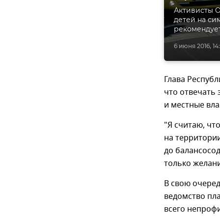
Активисты 
детей на си
рекомендует
6 июня 2016, 14:
Глава Республ
что отвечать 
и местные вла
"Я считаю, чт
на территории
до балансосо
только желани
В свою очеред
ведомство пл
всего непроф