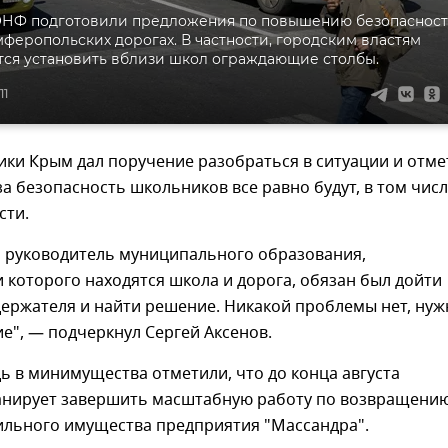
ОНФ подготовили предложения по повышению безопаснос
мферопольских дорогах. В частности, городским властям
ся установить вблизи школ ограждающие столбы.
11
ики Крым дал поручение разобраться в ситуации и отме
за безопасность школьников все равно будут, в том чис
сти.
о руководитель муниципального образования,
 которого находятся школа и дорога, обязан был дойти
держателя и найти решение. Никакой проблемы нет, нуж
е", — подчеркнул Сергей Аксенов.
ь в минимущества отметили, что до конца августа
анирует завершить масштабную работу по возвращени
ильного имущества предприятия "Массандра".