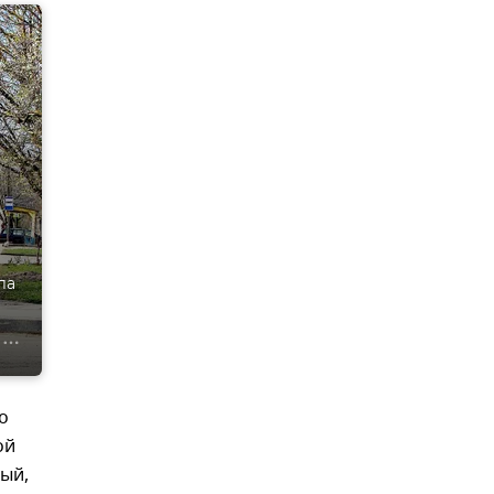
ла
о
ой
ый,