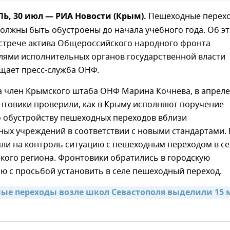
, 30 июл — РИА Новости (Крым).
Пешеходные перех
олжны быть обустроены до начала учебного года. Об э
встрече актива Общероссийского народного фронта
елями исполнительных органов государственной власти
бщает пресс-служба ОНФ.
ла член Крымского штаба ОНФ Марина Кочнева, в апреле
нтовики проверили, как в Крыму исполняют поручение
о обустройству пешеходных переходов вблизи
ных учреждений в соответствии с новыми стандартами.
яли на контроль ситуацию с пешеходным переходом в се
кого региона. Фронтовики обратились в городскую
ю с просьбой установить в селе пешеходный переход.
ые переходы возле школ Севастополя выделили 15 м