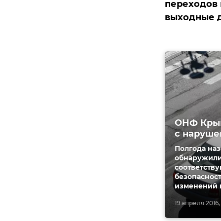
переходов 
выходные д
ОНФ Крым
с наруш
Полгода на
обнаружили
соответств
безопаснос
изменений 
19 апреля 2016,