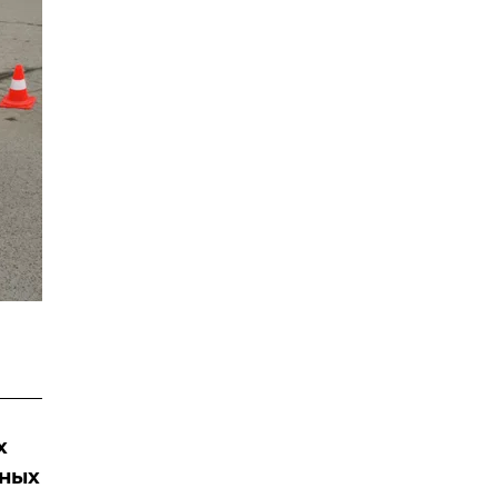
х
дных