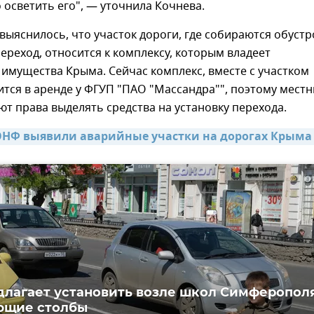
 осветить его", — уточнила Кочнева.
 выяснилось, что участок дороги, где собираются обуст
реход, относится к комплексу, которым владеет
имущества Крыма. Сейчас комплекс, вместе с участком
ится в аренде у ФГУП "ПАО "Массандра"", поэтому мест
ют права выделять средства на установку перехода.
НФ выявили аварийные участки на дорогах Крыма 
лагает установить возле школ Симферопол
ющие столбы