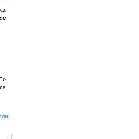
оды
том
 По
ле
лн 