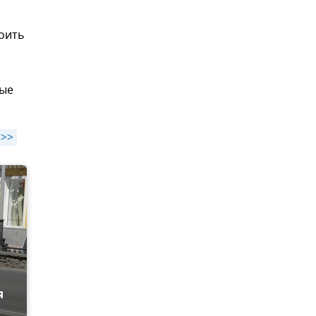
роить
ные
>>
я