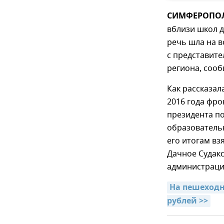
СИМФЕРОПОЛЬ
вблизи школ д
речь шла на 
с представит
региона, соо
Как рассказа
2016 года фро
президента п
образователь
его итогам вз
Дачное Судакс
администраци
На пешеходн
рублей >>