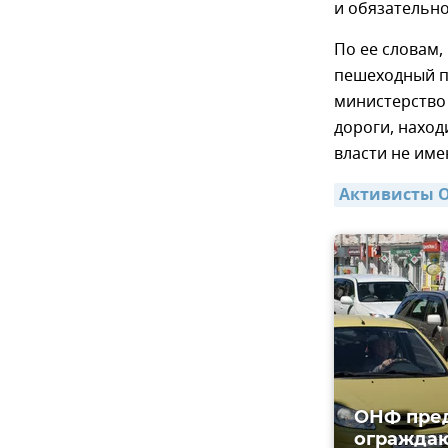
и обязательно
По ее словам,
пешеходный пе
министерство 
дороги, наход
власти не име
Активисты О
ОНФ пред
огражда