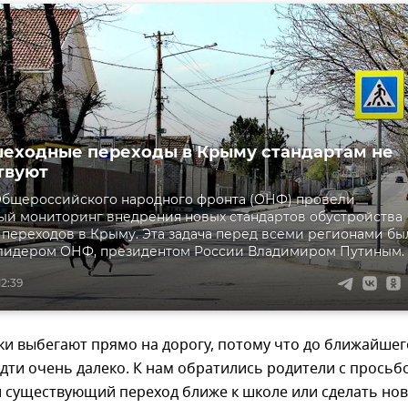
еходные переходы в Крыму стандартам не
твуют
Общероссийского народного фронта (ОНФ) провели
й мониторинг внедрения новых стандартов обустройства
переходов в Крыму. Эта задача перед всеми регионами бы
 лидером ОНФ, президентом России Владимиром Путиным.
12:39
и выбегают прямо на дорогу, потому что до ближайшег
дти очень далеко. К нам обратились родители с просьб
и существующий переход ближе к школе или сделать нов