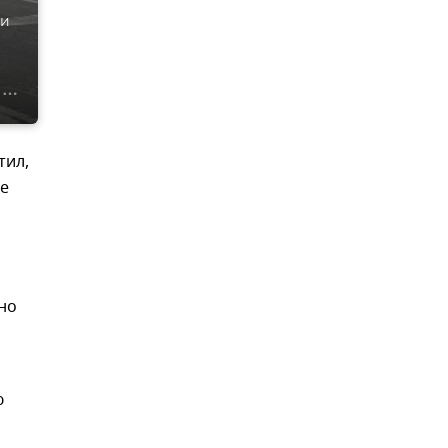
ти
тил,
ле
но
ю