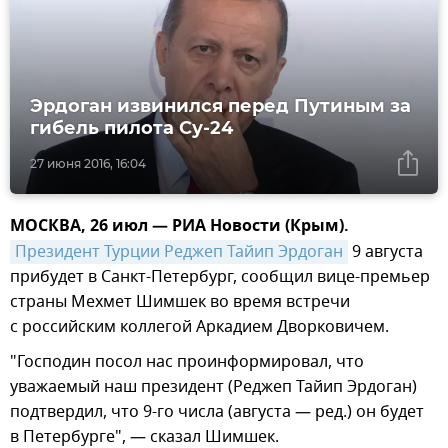
Эрдоган извинился перед Путиным за
гибель пилота Су-24
27 июня 2016, 16:04
МОСКВА, 26 июл — РИА Новости (Крым).
Президент Турции Реджеп Тайип Эрдоган
9 августа
прибудет в Санкт-Петербург, сообщил вице-премьер
страны Мехмет Шимшек во время встречи
с российским коллегой Аркадием Дворковичем.
"Господин посол нас проинформировал, что
уважаемый наш президент (Реджеп Тайип Эрдоган)
подтвердил, что 9-го числа (августа — ред.) он будет
в Петербурге", — сказал Шимшек.