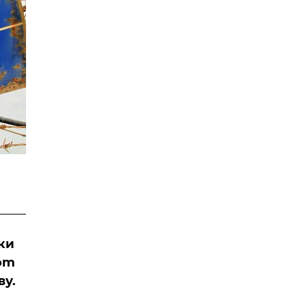
ки
om
ву.