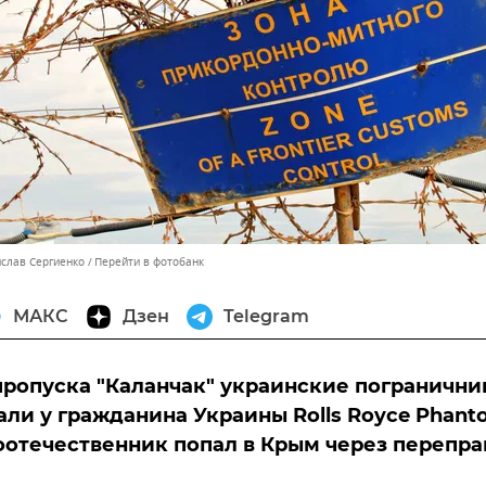
ислав Сергиенко
Перейти в фотобанк
МАКС
Дзен
Telegram
пропуска "Каланчак" украинские погранични
ли у гражданина Украины Rolls Royce Phant
 соотечественник попал в Крым через перепра