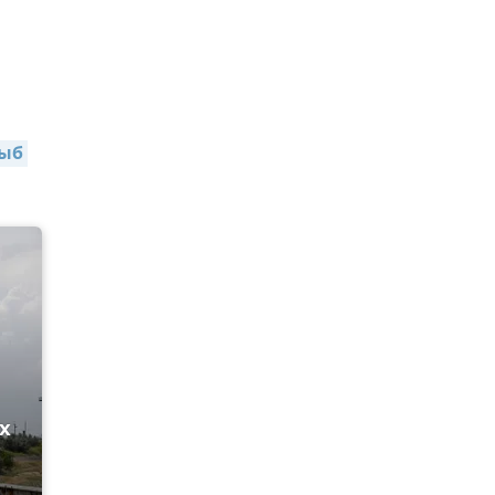
ыб 
х