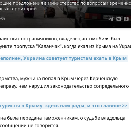
ующие предложения в министерство по вопросам временн
нных территорий.
:59
раинских пограничников, владелец автомобиля был
ункте пропуска "Каланчак", когда ехал из Крыма на Укра
еполнен, Украина советует туристам ехать в Крым 
домства, мужчина попал в Крым через Керченскую
еправу, чем нарушил законодательство сопредельного
уристы в Крыму: здесь нам рады, и это главное >>
на была передана таможенникам, о судьбе владельца
 сообщении не говорится.