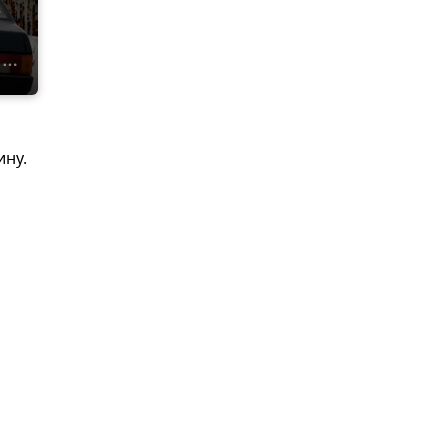
о
ину.