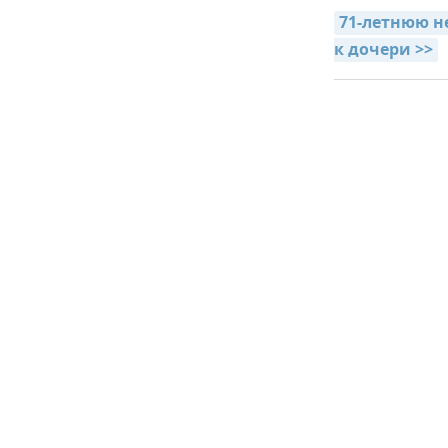
71-летнюю н
к дочери >>