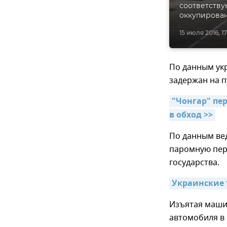
соответств
оккупирова
15 июля 2016, 17
По данным ук
задержан на п
"Чонгар" пер
в обход >>
По данным ве
паромную пер
государства.
Украинские т
Изъятая маши
автомобиля в