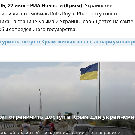
, 22 июл – РИА Новости (Крым).
Украинские
изъяли автомобиль Rolls Royce Phantom у своего
ика на границе Крыма и Украины, сообщается на сайте
бы сопредельного государства.
туристы везут в Крым живых раков, аквариумных р
ет ограничить доступ в Крым для украински
онской областной госадминистрации уже направили