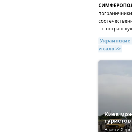
СИМФЕРОПОЛЬ
пограничники 
соотечественн
Госпогранслуж
Украинские 
и сало >>
Киев мож
туристов
Власти Херс