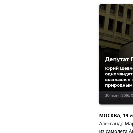
Депутат 
Юрий Шевче
одномандатн
возглавлял 
природным 
30 июня 2016, 1
МОСКВА, 19 
Александр Ма
из самолета А