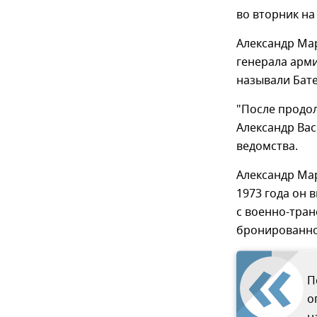
во вторник на
Александр Ма
генерала арм
называли Бате
"После продо
Александр Вас
ведомства.
Александр Мар
1973 года он 
с военно-тран
бронированно
П
о