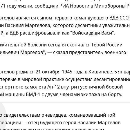
 71 году жизни, сообщили РИА Новости в Минобороны Р
ргелов является сыном первого командующего ВДВ ССС
ии Василия Маргелова, которого десантники уважитель
й, а ВДВ расшифровывали как "Войска дяди Васи".
лжительной болезни сегодня скончался Герой России
ильевич Маргелов", — сказал представитель военного
гелов родился 21 октября 1945 года в Кишиневе. 5 янва
впервые в мировой практике осуществил десантировани
спортного самолета Ан-12 внутри гусеничной боевой
й машины БМД-1 с двумя членами экипажа на борту.
о свидетельствам очевидцев, командовавший той
перацией — отец будущего героя Василий Маргелов