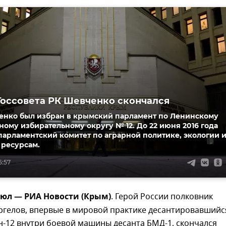
Госсовета РК Шевченко скончался
нко был избран в крымский парламент по Ленинскому
ому избирательному округу № 12. До 22 июня 2016 года
парламентский комитет по аграрной политике, экологии 
ресурсам.
5:57
июл — РИА Новости (Крым)
. Герой России полковник
ргелов, впервые в мировой практике десантировавшийс
н-12 внутри боевой машины десанта БМД-1, скончался