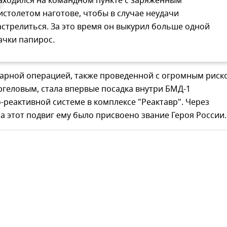
аходился на командном пункте с заряженным
истолетом наготове, чтобы в случае неудачи
астрелиться. За это время он выкурил больше одной
ачки папирос.
дарной операцией, также проведенной с огромным риск
геловым, стала впервые посадка внутри БМД-1
реактивной системе в комплексе "Реактавр". Через
за этот подвиг ему было присвоено звание Героя России.