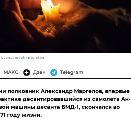
 Агеенко
Перейти в фотобанк
МАКС
Дзен
Telegram
ии полковник Александр Маргелов, впервые
актике десантировавшийся из самолета Ан-
вой машины десанта БМД-1, скончался во
71 году жизни.