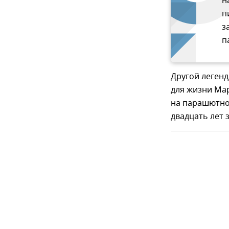
н
п
з
п
Другой леген
для жизни Мар
на парашютно-
двадцать лет 