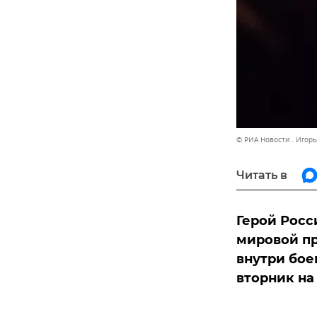
© РИА Новости . Игорь
Читать в
Герой Росс
мировой пр
внутри бое
вторник на 