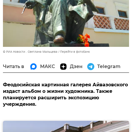
© РИА Новости . Светлана Мальцева
Перейти в фотобанк
Читать в
МАКС
Дзен
Telegram
Феодосийская картинная галерея Айвазовского
издаст альбом о жизни художника. Также
планируется расширить экспозицию
учерждения.