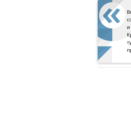
В
с
и
К
т
п