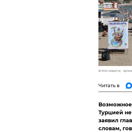
© РИА Новости . Арте
Читать в
Возможное
Турцией не
заявил гла
словам, го