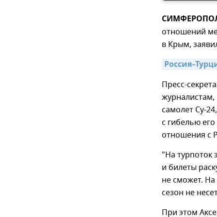
СИМФЕРОПОЛЬ
отношений ме
в Крым, заяви
Россия–Турц
Пресс-секрет
журналистам, 
самолет Су-24
с гибелью его
отношения с Р
"На турпоток 
и билеты рас
не сможет. На
сезон не несе
При этом Аксе