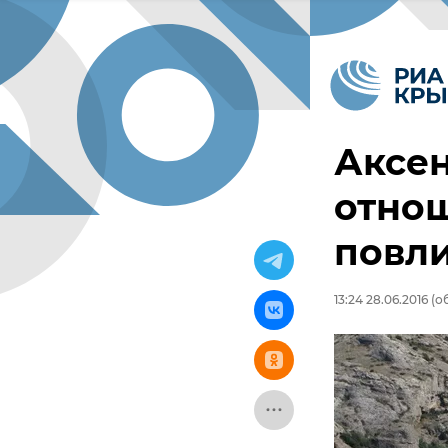
Аксен
отнош
повли
13:24 28.06.2016
(об