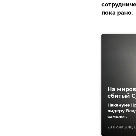
сотруднич
пока рано.
На миров
сбитый С
Накануне К
лидеру Влад
самолет.
28 июня 2016, 1