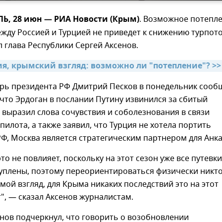
, 28 июн — РИА Новости (Крым)
. Возможное потепл
жду Россией и Турцией не приведет к снижению турпот
л глава Республики Сергей Аксенов.
ия, крымский взгляд: возможно ли "потепление"? >>
арь президента РФ Дмитрий Песков в понедельник сооб
что Эрдоган в послании Путину извинился за сбитый
, выразил слова сочувствия и соболезнования в связи
 пилота, а также заявил, что Турция не хотела портить
Ф, Москва является стратегическим партнером для Анк
это не повлияет, поскольку на этот сезон уже все путевки
куплены, поэтому переориентироваться физически никт
 мой взгляд, для Крыма никаких последствий это на этот
т", — сказал Аксенов журналистам.
нов подчеркнул, что говорить о возобновлении