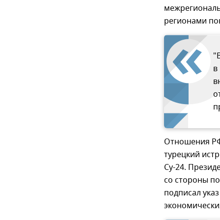
межрегиональ
регионами пок
"
в
в
о
п
Отношения РФ 
турецкий ист
Су-24. Презид
со стороны п
подписал ука
экономически