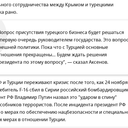
ного сотрудничества между Крымом и турецкими
а рано.
Вопрос присутствия турецкого бизнеса будет решаться
 первую очередь руководителем государства. Это вопро
нешней политики. Пока что с Турцией основные
тношения прекращены… Будем ждать решения
резидента по этому вопросу", — сказал Аксенов.
и Турции переживают кризис после того, как 24 ноября
ребитель F-16 сбил в Сирии российский бомбардировщи
ент РФ Владимир Путин назвал это "ударом в спину"
особников террористов. После инцидента президент РФ
з о мерах по обеспечению нацбезопасности и специаль
х мерах в отношении Турции.