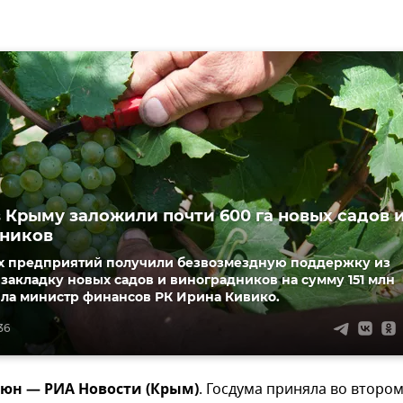
в Крыму заложили почти 600 га новых садов 
дников
х предприятий получили безвозмездную поддержку из
закладку новых садов и виноградников на сумму 151 млн
ила министр финансов РК Ирина Кивико.
36
июн — РИА Новости (Крым)
. Госдума приняла во второ