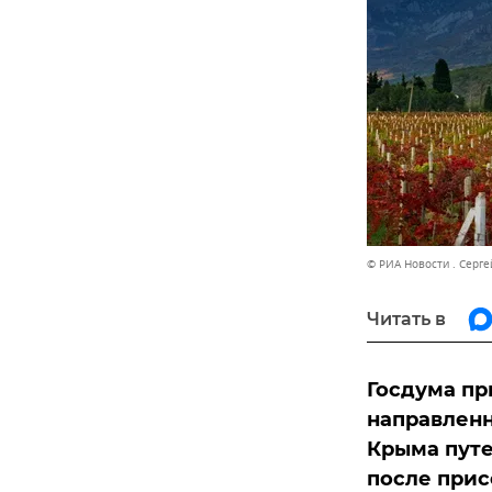
© РИА Новости . Серг
Читать в
Госдума пр
направлен
Крыма путе
после прис