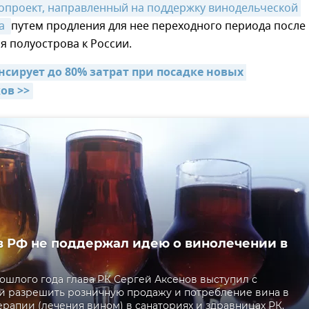
опроект, направленный на поддержку винодельческой 
а 
путем продления для нее переходного периода после
 полуострова к России.
сирует до 80% затрат при посадке новых 
ов >>
 РФ не поддержал идею о винолечении в
рошлого года глава РК Сергей Аксенов выступил с
й разрешить розничную продажу и потребление вина в
ерапии (лечения вином) в санаториях и здравницах РК.