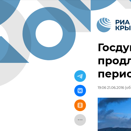
Госду
прод
пери
19:06 21.06.2016
(обн