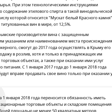
сырья. При этом технологическими инструкциями
о содержание этилового спирта в такой винодельческо
числу которой относится "Мускат белый Красного камня
 титулованных вин в мире, от 12,5%.
крымские производители вина с защищенным
им указанием или наименованием места происхождения
икерного, смогут до 2017 года осуществлять в Крыму его
дажу в розлив, хотя и только в принадлежащих им
торговых объектах, а также при оказании ими услуг
 питания. С 1 января 2017 года до 1 января 2018 года
будут вправе продавать свое вино только при оказании 
а 1 января 2018 года переносится обязанность иметь
тационарные торговые объекты и складские помещения
бщей площадью не менее 50 квадратных метров