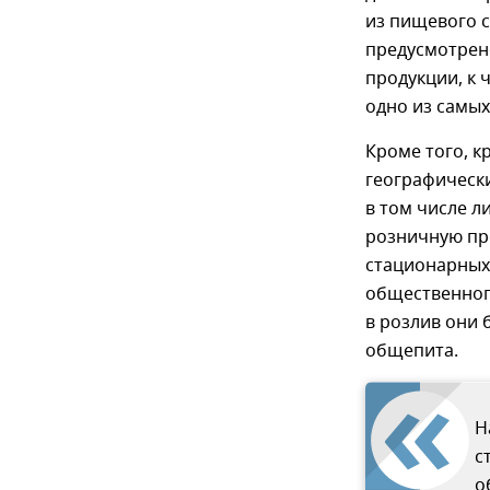
из пищевого 
предусмотрен
продукции, к 
одно из самых
Кроме того, 
географическ
в том числе л
розничную про
стационарных 
общественного
в розлив они 
общепита.
Н
с
о