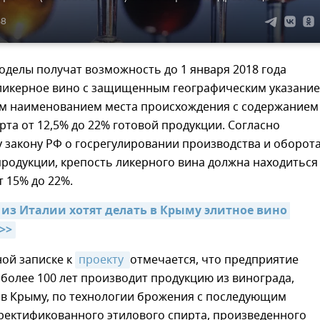
38
делы получат возможность до 1 января 2018 года
ликерное вино с защищенным географическим указани
 наименованием места происхождения с содержанием
рта от 12,5% до 22% готовой продукции. Согласно
 закону РФ о госрегулировании производства и оборот
родукции, крепость ликерного вина должна находиться
т 15% до 22%.
из Италии хотят делать в Крыму элитное вино 
>>
ой записке к
проекту 
отмечается, что предприятие
 более 100 лет производит продукцию из винограда,
в Крыму, по технологии брожения с последующим
ректификованного этилового спирта, произведенного