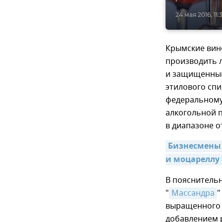
24 мая 2016, 11:
Крымские вино
производить 
и защищенным
этилового спи
федеральному
алкогольной п
в диапазоне о
Бизнесмены 
и моцареллу 
В пояснительн
"
Массандра
"
выращенного 
добавлением 