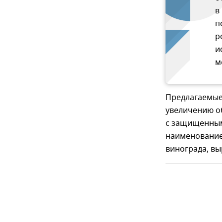
в
п
р
и
м
Предлагаемые
увеличению о
с защищенным
наименование
винограда, в