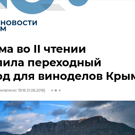
ма во II чтении
лила переходный
од для виноделов Кры
овлено: 19:16 21.06.2016)