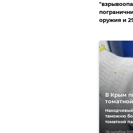
"взрывоопа
погранични
оружия и 2
В Крым п
томатной
Находчивый
таможню бо
томатной па
28 октября 2015