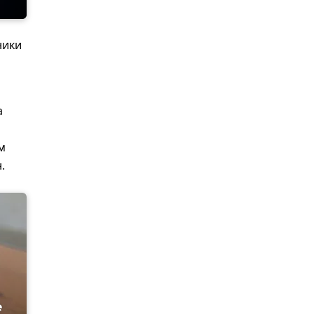
ники
а
м
.
е