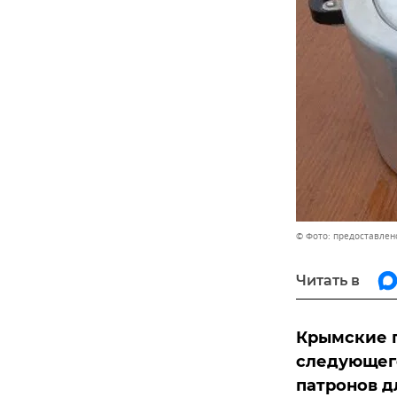
© Фото: предоставле
Читать в
Крымские п
следующего
патронов д