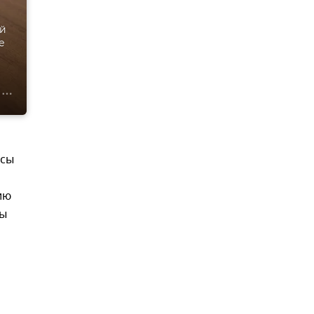
ей
е
асы
ию
цы