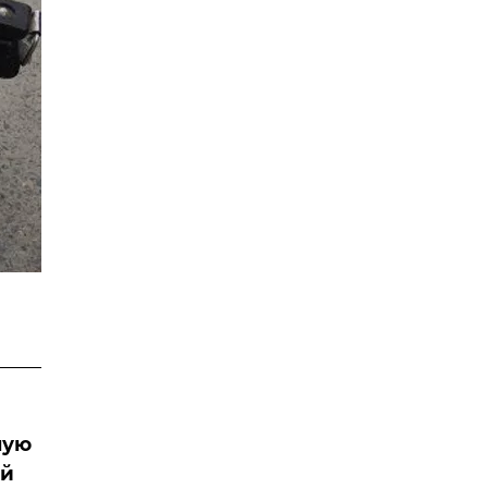
ную
ый