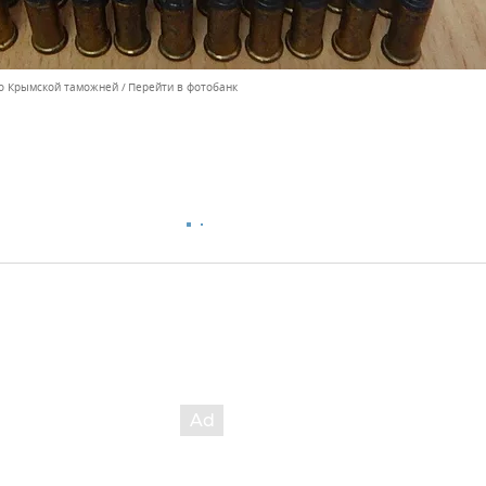
но Крымской таможней
Перейти в фотобанк