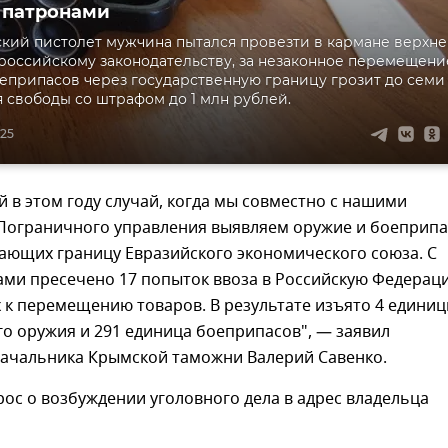
 патронами
кий пистолет мужчина пытался провезти в кармане верхн
российскому законодательству, за незаконное перемещени
еприпасов через государственную границу грозит до семи
 свободы со штрафом до 1 млн рублей.
:25
й в этом году случай, когда мы совместно с нашими
 Пограничного управления выявляем оружие и боеприп
кающих границу Евразийского экономического союза. С
ами пресечено 17 попыток ввоза в Российскую Федерац
 к перемещению товаров. В результате изъято 4 едини
о оружия и 291 единица боеприпасов", — заявил
начальника Крымской таможни Валерий Савенко.
ос о возбуждении уголовного дела в адрес владельца