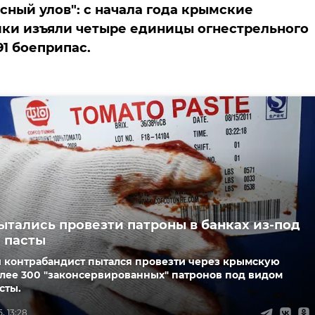
сный улов": с начала года крымские
ки изъяли четыре единицы огнестрельного
91 боеприпас.
ытались провезти патроны в банках из-под
 пасты
 контрабандист пытался провезти через крымскую
лее 300 "законсервированных" патронов под видом
сты.
, 13:28