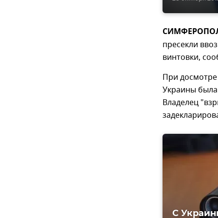
СИМФЕРОПОЛЬ
пресекли ввоз
винтовки, соо
При досмотре 
Украины была 
Владелец "вз
задекларирова
С Украин