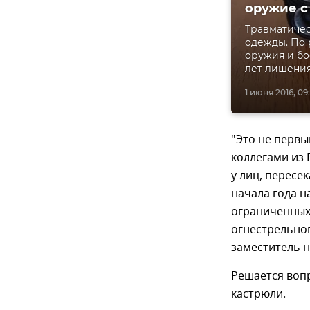
оружие с
Травматичес
одежды. По 
оружия и бо
лет лишения
1 июня 2016, 09
"Это не первы
коллегами из
у лиц, пересе
начала года н
ограниченных
огнестрельног
заместитель 
Решается вопр
кастрюли.