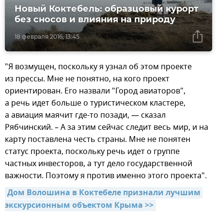
Новый Коктебель: образцовый курорт
без сносов и влияния на природу
18 февраля 2016, 13:45
"Я возмущен, поскольку я узнал об этом проекте
из прессы. Мне не понятно, на кого проект
ориентирован. Его назвали "Город авиаторов",
а речь идет больше о туристическом кластере,
а авиация маячит где-то позади, — сказал
Рябчинский. – А за этим сейчас следит весь мир, и на
карту поставлена честь страны. Мне не понятен
статус проекта, поскольку речь идет о группе
частных инвесторов, а тут дело государственной
важности. Поэтому я против именно этого проекта".
Дом Волошина в Коктебеле признали лучшим 
экскурсионным объектом Крыма >>