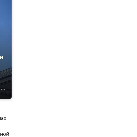
и
нах
ьной