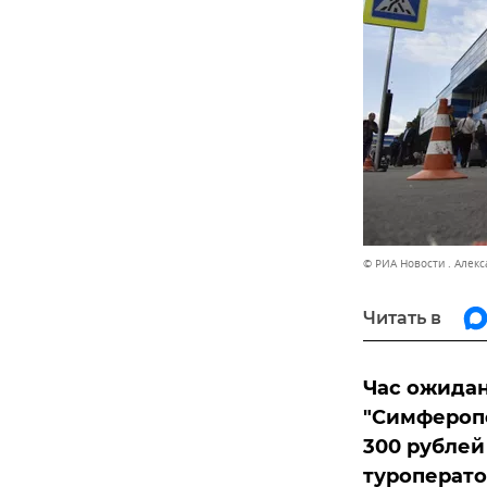
© РИА Новости . Алек
Читать в
Час ожидан
"Симферопо
300 рублей
туроперато