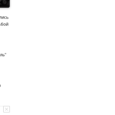
лись
ьбой
ль"
а