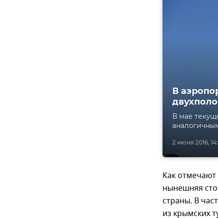
В аэропо
двухполо
В мае текущ
аналогичным
2 июня 2016, 14
Как отмечают
нынешняя стои
страны. В час
из крымских т