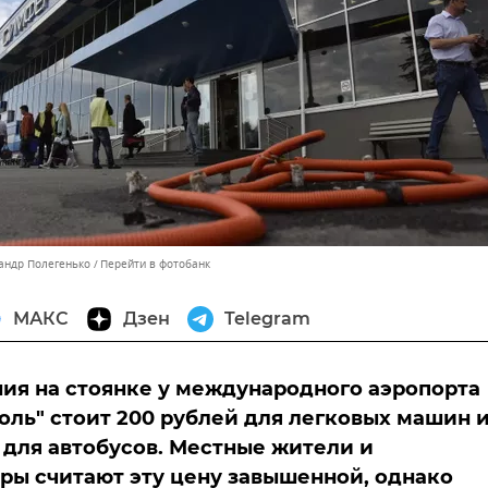
сандр Полегенько
Перейти в фотобанк
МАКС
Дзен
Telegram
ия на стоянке у международного аэропорта
ль" стоит 200 рублей для легковых машин 
 для автобусов. Местные жители и
ры считают эту цену завышенной, однако