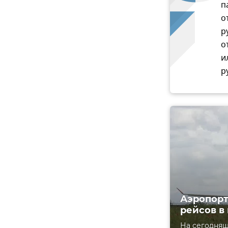
п
о
р
о
и
р
Аэропорт
рейсов в
На сегодняш