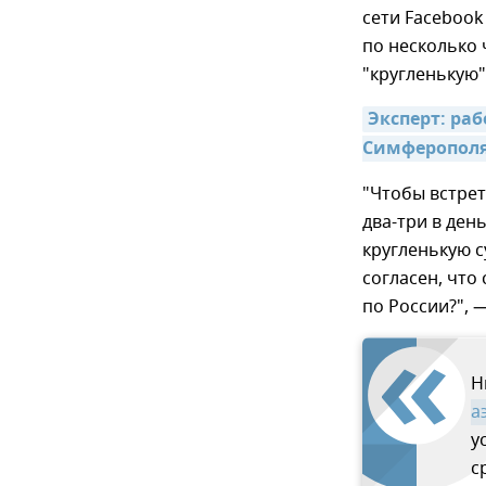
сети Facebook
по несколько 
"кругленькую"
Эксперт: раб
Симферополя
"Чтобы встрет
два-три в ден
кругленькую с
согласен, что
по России?", 
Н
а
у
с