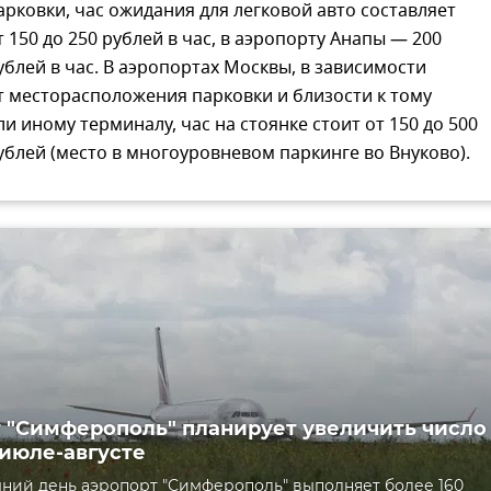
арковки, час ожидания для легковой авто составляет
т 150 до 250 рублей в час, в аэропорту Анапы — 200
ублей в час. В аэропортах Москвы, в зависимости
т месторасположения парковки и близости к тому
ли иному терминалу, час на стоянке стоит от 150 до 500
ублей (место в многоуровневом паркинге во Внуково).
 "Симферополь" планирует увеличить число
 июле-августе
ний день аэропорт "Симферополь" выполняет более 160