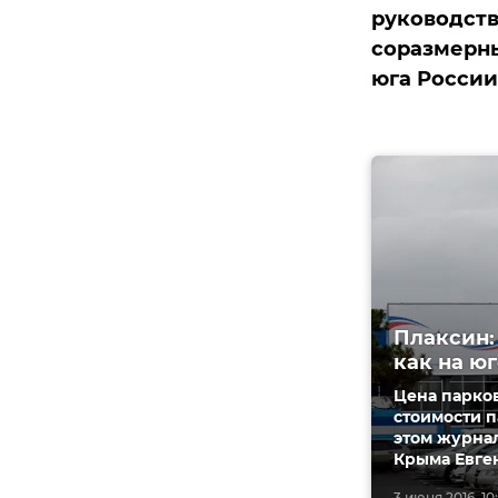
руководств
соразмерны
юга России
Плаксин:
как на ю
Цена парко
стоимости п
этом журнал
Крыма Евге
3 июня 2016, 10