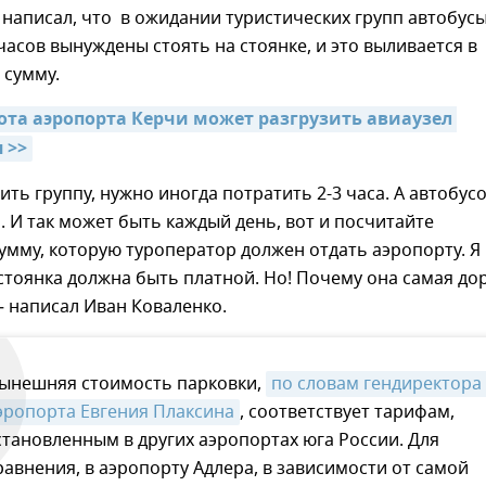
 написал, что в ожидании туристических групп автобус
часов вынуждены стоять на стоянке, и это выливается в
 сумму.
ота аэропорта Керчи может разгрузить авиаузел 
 >>
ить группу, нужно иногда потратить 2-3 часа. А автобус
ь. И так может быть каждый день, вот и посчитайте
умму, которую туроператор должен отдать аэропорту. Я
 стоянка должна быть платной. Но! Почему она самая до
— написал Иван Коваленко.
ынешняя стоимость парковки,
по словам гендиректора 
эропорта Евгения Плаксина
, соответствует тарифам,
становленным в других аэропортах юга России. Для
равнения, в аэропорту Адлера, в зависимости от самой