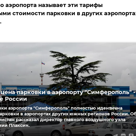
о аэропорта называет эти тарифы
ми стоимости парковки в других аэропорта
.
 цена парковки в аэропорту "Симферополь" -
ге России
вки аэропорта "Симферополь" полностью идентична
арковки в аэропортах других южных регионов России. О
истам рассказал директор главного воздушного узла
ний Плаксин.
:57