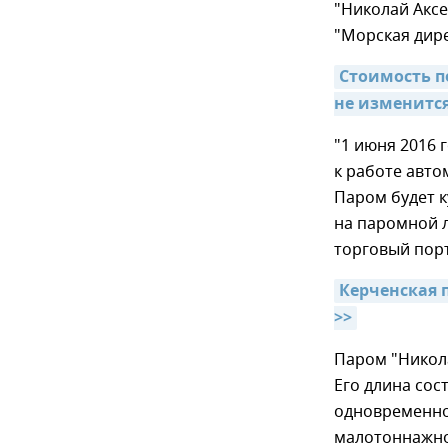
"Николай Акс
"Морская дире
Стоимость п
не изменится
"1 июня 2016 
к работе авт
Паром будет 
на паромной 
торговый порт
Керченская п
>>
Паром "Никол
Его длина сос
одновременн
малотоннажног