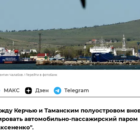
тантин Чалабов
Перейти в фотобанк
МАКС
Дзен
Telegram
ежду Керчью и Таманским полуостровом вно
ировать автомобильно-пассажирский паром
ксененко".