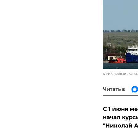
© РИА Новости . Конс
Читать в
С 1 июня м
начал курс
"Николай А