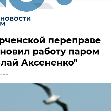
рченской переправе
новил работу паром
лай Аксененко"