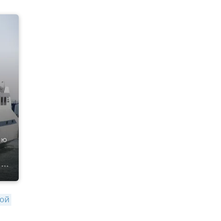
я
ию
ой 