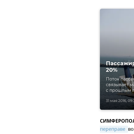
Пассажир
20%
Поток пасса
связывает м
с прошлым г
31 мая 2016, 09
СИМФЕРОПОЛЬ
переправе 
во