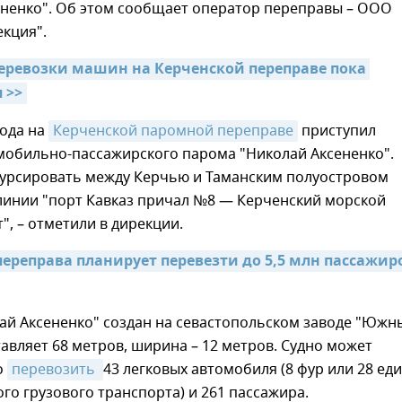
ененко". Об этом сообщает оператор переправы – ООО
кция".
еревозки машин на Керченской переправе пока 
 >>
года на
Керченской паромной переправе
приступил
омобильно-пассажирского парома "Николай Аксененко".
курсировать между Керчью и Таманским полуостровом
линии "порт Кавказ причал №8 — Керченский морской
", – отметили в дирекции.
ереправа планирует перевезти до 5,5 млн пассажиро
ай Аксененко" создан на севастопольском заводе "Южн
тавляет 68 метров, ширина – 12 метров. Судно может
о
перевозить 
43 легковых автомобиля (8 фур или 28 ед
о грузового транспорта) и 261 пассажира.