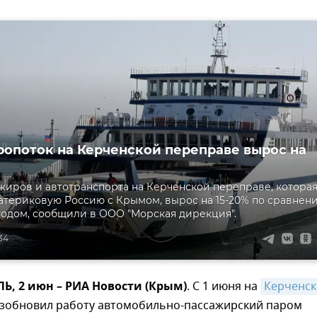
опоток на Керченской переправе вырос на
жиров и автотранспорта на Керченской переправе, котора
атериковую Россию с Крымом, вырос на 15-20% по сравнен
одом, сообщили в ООО "Морская дирекция".
:34
, 2 июн – РИА Новости (Крым)
. С 1 июня на
Керченск
зобновил работу автомобильно-пассажирский паром