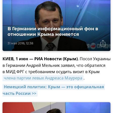
В Германии информационный фон в
отношении Крыма меняется
31 мая 2016, 12:38
КИЕВ, 1 июн — РИА Новости (Крым)
. Посол Украины
в Германии Андрей Мельник заявил, что обратился
в МИД ФРГ с требованием осудить визит в Крым
члена партии левых Андреаса Маурера
.
Немецкий политик: Крым — это официальная 
часть России >>