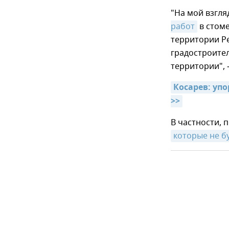
"На мой взгл
работ
в стоме
территории Р
градостроите
территории", 
Косарев: уп
>>
В частности, 
которые не бу