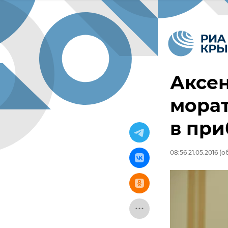
Аксен
морат
в при
08:56 21.05.2016
(об