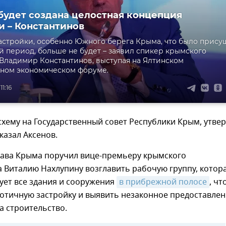
будет создана целостная концепция
и – Константинов
астройки, особенно Южного берега Крыма, что было прису
й период, больше не будет – заявил спикер крымского
Владимир Константинов, выступая на Ялтинском
ном экономическом форуме.
11:16
схему на Государственный совет Республики Крым, утве
казал Аксенов.
глава Крыма поручил вице-премьеру крымского
 Виталию Нахлупину возглавить рабочую группу, котор
ует все здания и сооружения
в прибрежной полосе
, ч
аотичную застройку и выявить незаконное предоставле
а строительство.