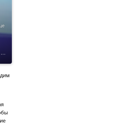
ще
рдим
ая
тобы
ние