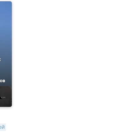
с
нов
й 