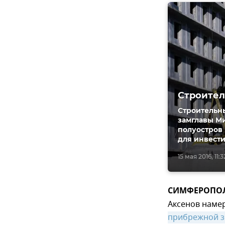
Строител
Строительн
замглавы Ми
полуостров 
для инвест
15 мая 2016, 11:3
СИМФЕРОПОЛЬ
Аксенов наме
прибрежной з