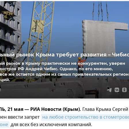
ьный рынок Крыма требует развития – Чиби
ый рынок в Крыму практически не конкурентен, уверен
нстроя РФ Андрей Чибис. Однако, по его мнению,
все же остается одним из самых привлекательных регио
иций.
2
, 21 мая — РИА Новости (Крым).
Глава Крыма Сергей
рен ввести запрет
на любое строительство в стометрово
оне
для всех без исключения компаний.