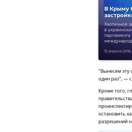
В Крыму 
застройк
Хаотичной з
в украински
парламента 
международ
15 апреля 2016, 
"Вынесем эту 
один раз", — с
Кроме того, 
правительства
проинспектир
остановить х
разрешений н