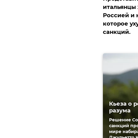
итальянцы 
Россией и 
которое ух
санкций.
Кьеза о 
разума
Решение Со
санкций про
мире набира
Джульетто К