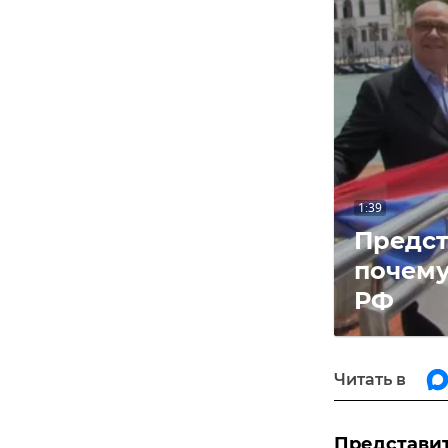
видео
1:39
Предст
почему
РФ
Читать в
Представит