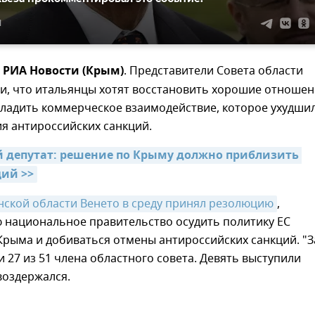
1
– РИА Новости (Крым)
. Представители Совета области
ли, что итальянцы хотят восстановить хорошие отноше
аладить коммерческое взаимодействие, которое ухудши
я антироссийских санкций.
 депутат: решение по Крыму должно приблизить 
ций >>
нской области Венето в среду принял резолюцию
,
национальное правительство осудить политику ЕС
рыма и добиваться отмены антироссийских санкций. "З
 27 из 51 члена областного совета. Девять выступили
воздержался.