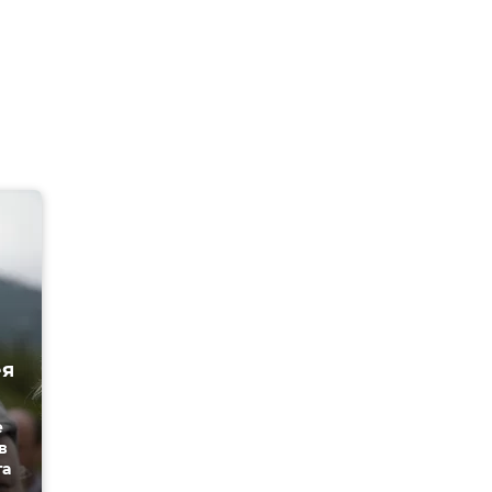
ея
е
в
та