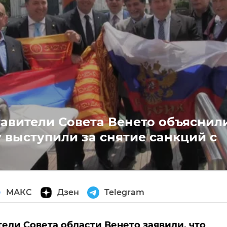
авители Совета Венето объяснили
 выступили за снятие санкций с
МАКС
Дзен
Telegram
ели Совета области Венето заявили, что