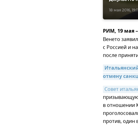
18 мая 2016, 19:1
РИМ, 19 мая 
Венето заяви
с Россией и н
после приняти
Итальянский
отмену санк
Совет италья
призывающую 
в отношении К
проголосовали
против, один 