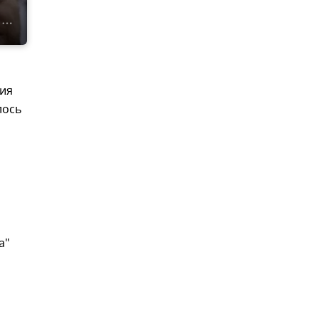
ния
лось
а"