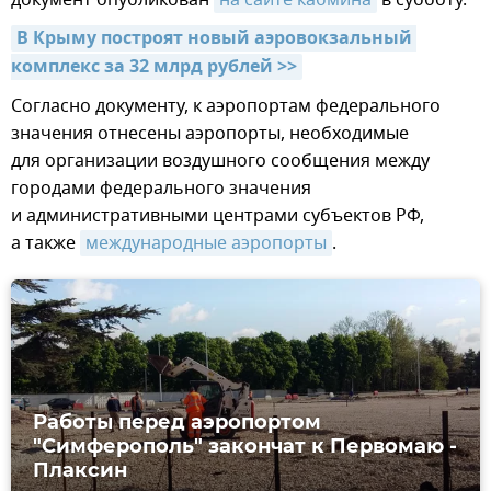
В Крыму построят новый аэровокзальный 
комплекс за 32 млрд рублей >>
Согласно документу, к аэропортам федерального
значения отнесены аэропорты, необходимые
для организации воздушного сообщения между
городами федерального значения
и административными центрами субъектов РФ,
а также
международные аэропорты
.
Работы перед аэропортом
"Симферополь" закончат к Первомаю -
Плаксин