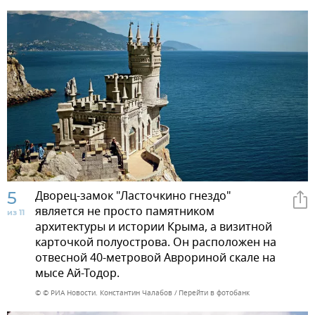
5
Дворец-замок "Ласточкино гнездо"
является не просто памятником
из 11
архитектуры и истории Крыма, а визитной
карточкой полуострова. Он расположен на
отвесной 40-метровой Аврориной скале на
мысе Ай-Тодор.
© © РИА Новости. Константин Чалабов
Перейти в фотобанк