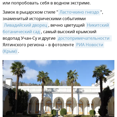
или попробовать себя в водном экстриме.
Замок в рыцарском стиле "
Ласточкино гнездо
",
знаменитый историческими событиями
Ливадийский дворец
, вечно цветущий
Никитский 
ботанический сад
, самый высокий крымский
водопад Учан-Су и другие
достопримечательности 
Ялтинского региона – в фотоленте
РИА Новости 
(Крым)
.