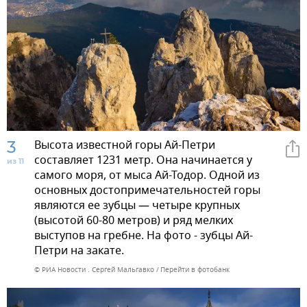
3
Высота известной горы Ай-Петри
составляет 1231 метр. Она начинается у
из 11
самого моря, от мыса Ай-Тодор. Одной из
основных достопримечательностей горы
являются ее зубцы — четыре крупных
(высотой 60-80 метров) и ряд мелких
выступов на гребне. На фото - зубцы Ай-
Петри на закате.
© РИА Новости . Сергей Мальгавко
Перейти в фотобанк