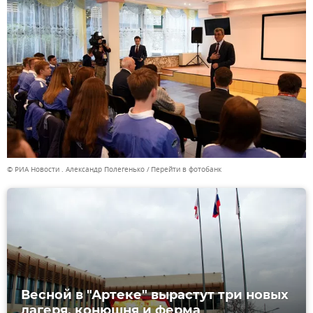
© РИА Новости . Александр Полегенько
Перейти в фотобанк
Весной в "Артеке" вырастут три новых
лагеря, конюшня и ферма