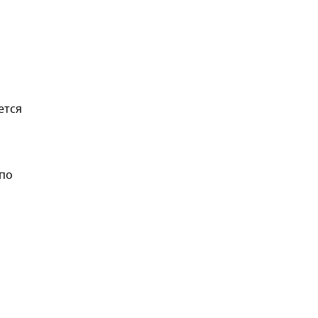
ется
 по
,