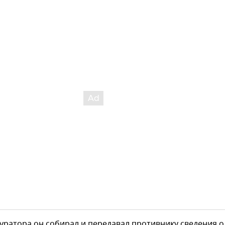
уратора он собирал и передавал противнику сведения о