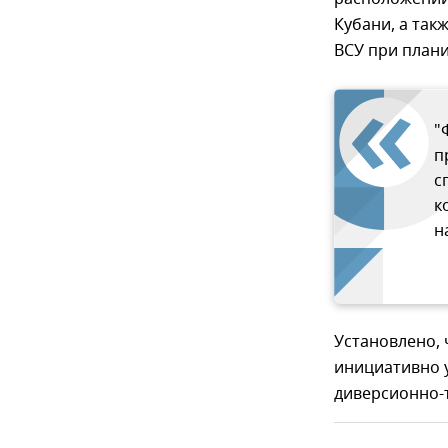
Кубани, а так
ВСУ при план
"
п
с
к
н
Установлено, 
инициативно у
диверсионно-