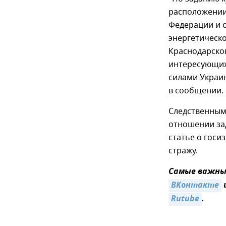
расположении
Федерации и 
энергетическ
Краснодарског
интересующих
силами Украин
в сообщении.
Следственным
отношении за
статье о госи
стражу.
Самые важные
ВКонтакте
Rutube
.