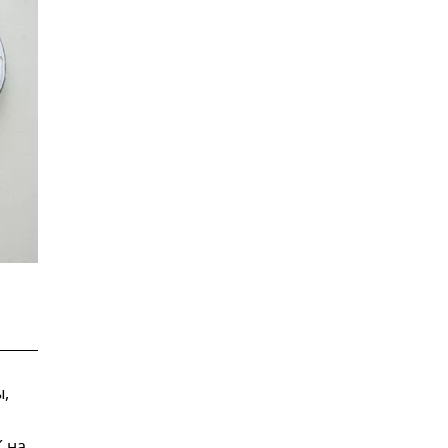
,
 на