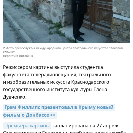
© Фото пресс-службы международного центра театрального искусства "Золотой
ключик"
Перейти в фотобанк
Режиссером картины выступила студентка
факультета телерадиовещания, театрального
и изобразительных искусств Краснодарского
государственного института культуры Елена
Дудченко.
Грэм Филлипс презентовал в Крыму новый 
фильм о Донбассе >>
Премьера картины
запланирована на 27 апреля.