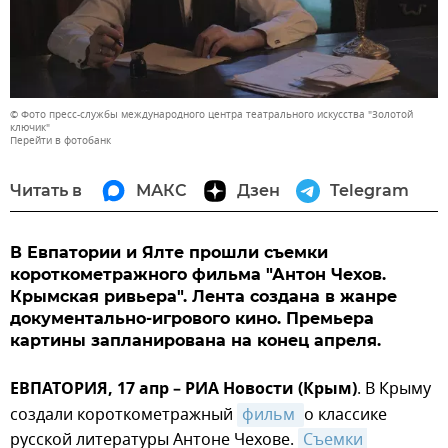
© Фото пресс-службы международного центра театрального искусства "Золотой
ключик"
Перейти в фотобанк
Читать в
МАКС
Дзен
Telegram
В Евпатории и Ялте прошли съемки
короткометражного фильма "Антон Чехов.
Крымская ривьера". Лента создана в жанре
документально-игрового кино. Премьера
картины запланирована на конец апреля.
ЕВПАТОРИЯ, 17 апр – РИА Новости (Крым)
. В Крыму
создали короткометражный
фильм 
о классике
русской литературы Антоне Чехове.
Съемки 