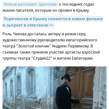
Фильм расскажет зрителям 
о последних годах
жизни писателя, которые он провел в Крыму.
Пореченков в Крыму снимется в новом фильме 
и сыграет в спектакле >>
Роль Чехова досталась актеру и режиссеру,
художественному руководителю евпаторийского
театра "Золотой ключик" Андрею Пермякову. В
съемках также приняли участие артисты взрослой
труппы театра "Студия22" и жители Евпатории.