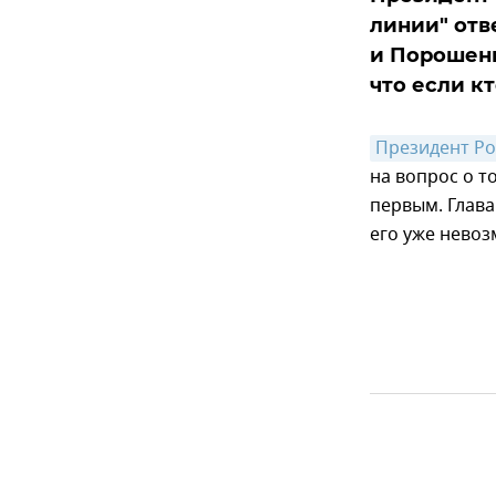
линии" отв
и Порошенк
что если к
Президент Ро
на вопрос о т
первым. Глава
его уже нево