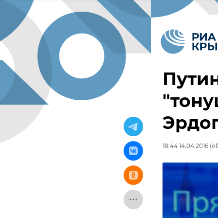
Путин
"тон
Эрдо
18:44 14.04.2016
(об