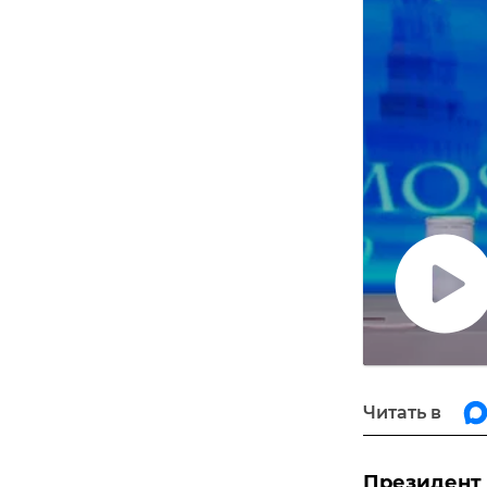
Воспро
видео
Читать в
Президент 