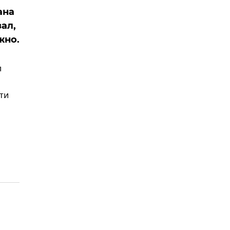
ана
ал,
жно.
л
сти