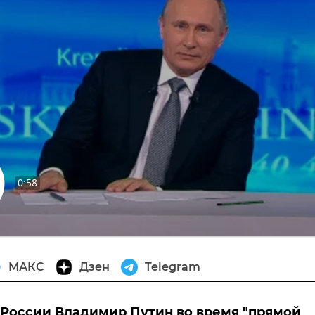
0:58
извести
МАКС
Дзен
Telegram
России Владимир Путин во время "прямой