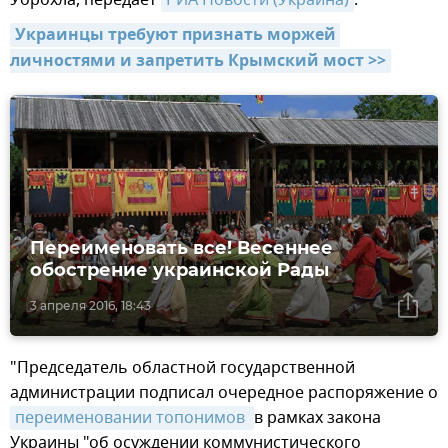
Уорохла, передает
РИА Новости (Украина)
.
Украинцы требуют признать моржей 
личностями и запретить Крымский мост >>
Переименовать все! Весеннее
обострение украинской Рады
3 апреля 2016, 18:43
"Председатель областной государственной
администрации подписал очередное распоряжение о
переименовании топонимов 
в рамках закона
Украины "об осуждении коммунистического