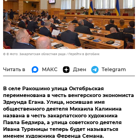
© © Фото: Закарпатская областная рада
Перейти в фотобанк
Читать в
МАКС
Дзен
Telegram
В селе Ракошино улица Октябрьская
переименована в честь венгерского экономиста
Эдмунда Егана. Улица, носившая имя
общественного деятеля Михаила Калинина
названа в честь закарпатского художника
Павла Бедзира, а улица советского деятеля
Ивана Туряницы теперь будет называться
именем художника Ференца Семана.