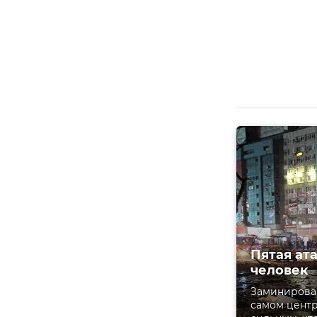
Пятая ат
человек
Заминирован
самом центр