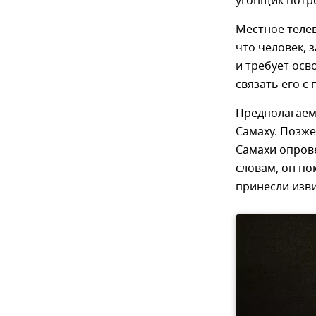
угонщик потр
Местное теле
что человек, 
и требует осв
связать его с
Предполагаем
Самаху. Позж
Самахи опрове
словам, он по
принесли изв