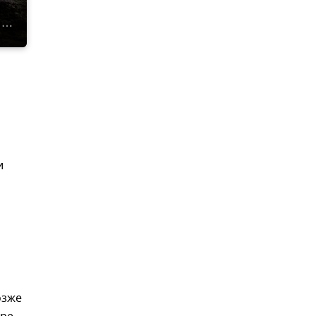
и
озже