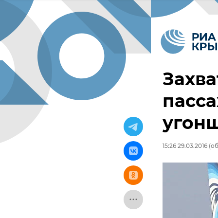
Захва
пасс
угон
15:26 29.03.2016
(об