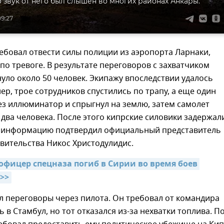
о звук от него был слышен во многих районах Анкары.
09:27
ебовал отвести силы полиции из аэропорта Ларнаки,
 по тревоге. В результате переговоров с захватчиком
уло около 50 человек. Экипажу впоследствии удалось
ер, трое сотрудников спустились по трапу, а еще один
з иллюминатор и спрыгнул на землю, затем самолет
два человека. После этого кипрские силовики задержал
у информацию подтвердил официальный представитель
вительства Никос Христодулидис.
офицер спецназа погиб в Сирии во время боев 
>>
л переговоры через пилота. Он требовал от командира
ь в Стамбул, но тот отказался из-за нехватки топлива. П