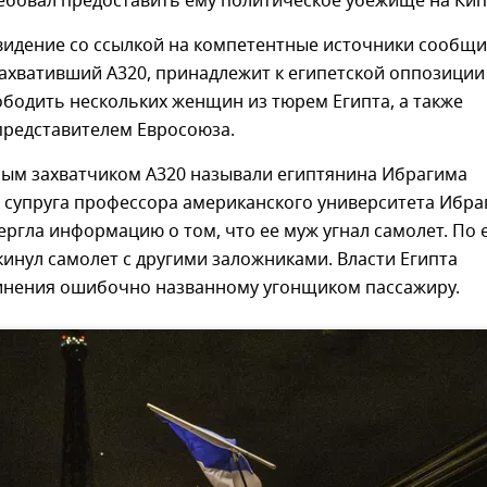
ебовал предоставить ему политическое убежище на Кип
видение со ссылкой на компетентные источники сообщи
захвативший А320, принадлежит к египетской оппозиции
ободить нескольких женщин из тюрем Египта, а также
 представителем Евросоюза.
ым захватчиком A320 называли египтянина Ибрагима
е супруга профессора американского университета Ибра
ргла информацию о том, что ее муж угнал самолет. По 
кинул самолет с другими заложниками. Власти Египта
инения ошибочно названному угонщиком пассажиру.