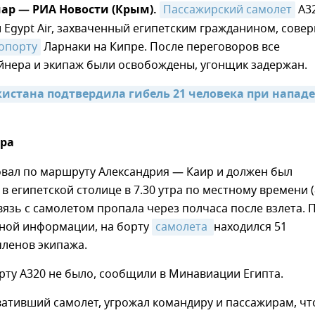
ар — РИА Новости (Крым).
Пассажирский самолет
A3
Egypt Air, захваченный египетским гражданином, сове
ропорту
Ларнаки на Кипре. После переговоров все
йнера и экипаж были освобождены, угонщик задержан.
истана подтвердила гибель 21 человека при нападе
ера
овал по маршруту Александрия — Каир и должен был
в египетской столице в 7.30 утра по местному времени (
связь с самолетом пропала через полчаса после взлета. 
ной информации, на борту
самолета 
находился 51
членов экипажа.
рту А320 не было, сообщили в Минавиации Египта.
ативший самолет, угрожал командиру и пассажирам, чт