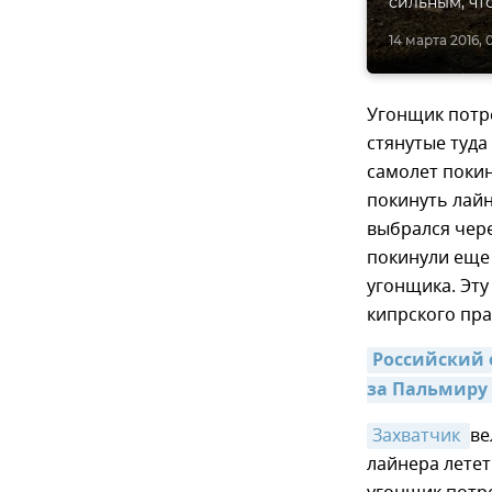
сильным, чт
14 марта 2016, 
Угонщик потр
стянутые туда
самолет покин
покинуть лайн
выбрался чере
покинули еще 
угонщика. Эт
кипрского пра
Российский 
за Пальмиру 
Захватчик 
ве
лайнера летет