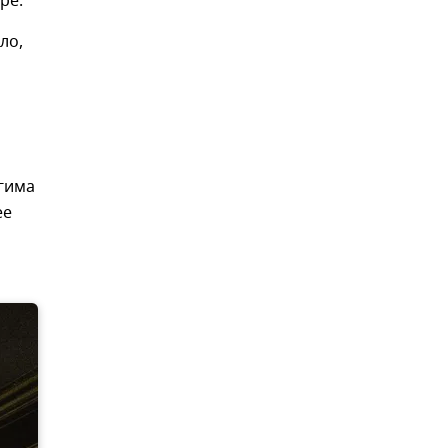
ре.
ло,
гима
ее