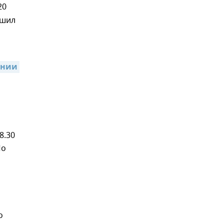
20
ршил
нии 
8.30
По
о