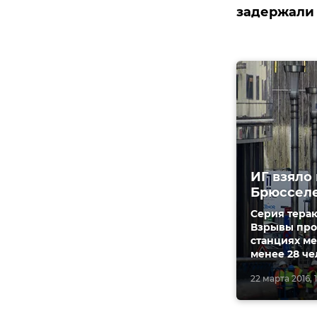
задержали 
ИГ взяло 
Брюссел
Серия терак
Взрывы прог
станциях ме
менее 28 че
22 марта 2016, 1