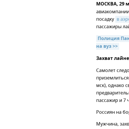
МОСКВА, 29 м
авиакомпании 
посадку
в аэ
пассажиры ла
Полиция Пак
на вуз >>
Захват лайн
Самолет след
приземлиться 
мск), однако 
предваритель
пассажир и 7 
Россиян на бо
Мужчина, захв