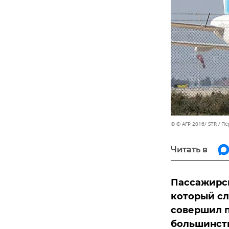
© © AFP 2016/ STR
Пе
Читать в
Пассажирск
который сл
совершил п
большинств