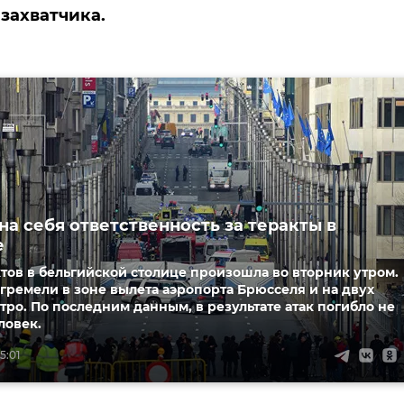
захватчика.
на себя ответственность за теракты в
е
тов в бельгийской столице произошла во вторник утром.
ремели в зоне вылета аэропорта Брюсселя и на двух
тро. По последним данным, в результате атак погибло не
ловек.
5:01