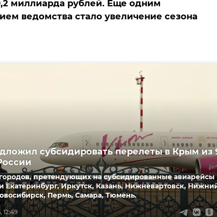
,2 миллиарда рублей. Еще одним
ем ведомства стало увеличение сезона
дложил субсидировать перелеты в Крым из 
России
 городов, претендующих на субсидированные авиарейсы 
 Екатеринбург, Иркутск, Казань, Нижневартовск, Нижни
овосибирск, Пермь, Самара, Тюмень.
 12:49