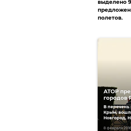
выделено 9
предложени
полетов.
АТОР пре
городов 
В перечень
Крым, вошли
Новгород, Н
8 февраля 2016,