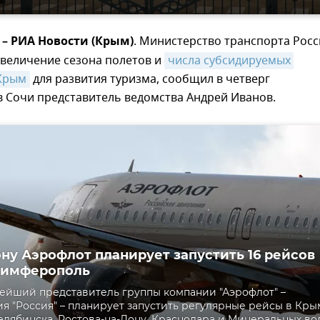
 – РИА Новости (Крым)
. Министерство транспорта Рос
увеличение сезона полетов и
числа субсидируемых 
Крым
для развития туризма, сообщил в четверг
в Сочи представитель ведомства Андрей Иванов.
ону Аэрофлот планирует запустить 16 рейсов
Симферополь
ейший представитель группы компании "Аэрофлот" –
я "Россия" – планирует запустить регулярные рейсы в Кры
Челябинска, Ростова-на-Дону, Краснодара и Минеральных во