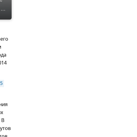
сего
и
рда
014
 
ния
их
 В
рутов
тов.