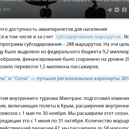
, 17:10
 что доступность авиаперелетов для населения
я в том числе и за счет
субсидирования маршрутов
. В
 программ субсидирования – 288 маршрутов. На эти цел
ду было выделено из федерального бюджета 9,2 миллиа
 образом, финансирование было сохранено на уровне 2
волило перевезти 1,5 миллиона пассажиров.
ь" и "Сочи" — лучшие региональные аэропорты 2015
ития внутреннего туризма Минтранс подготовил измене
ние, включающее полеты в Крым, расширение внутренн
евозок с 1 мая по 30 ноября. Мы расширили этот сезон.
едакции это с 1 июня по 31 октября. Количество марш
 действующей редакции 47, мы расширили до 58 маршру