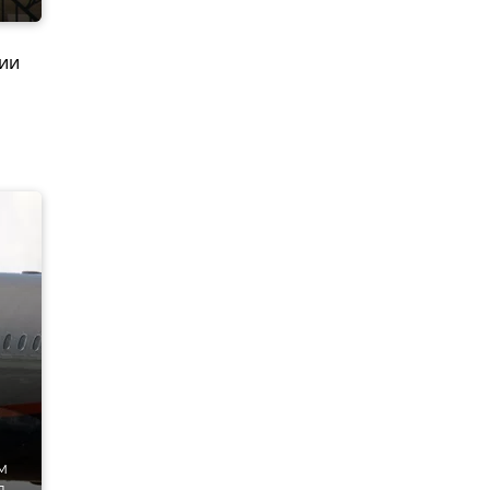
сии
м
д.