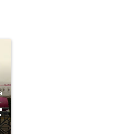
9
в
й