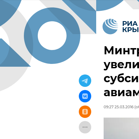
Минт
увели
субс
авиа
09:27 25.03.2016
(о