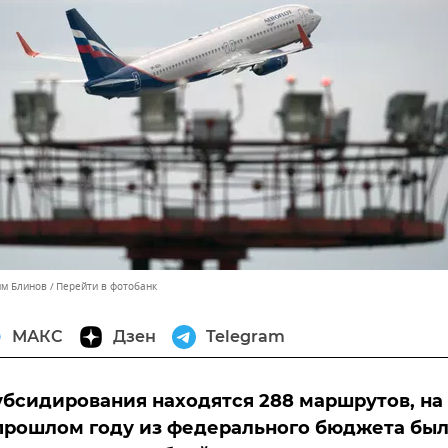
им Блинов
Перейти в фотобанк
МАКС
Дзен
Telegram
убсидирования находятся 288 маршрутов, на
прошлом году из федерального бюджета бы