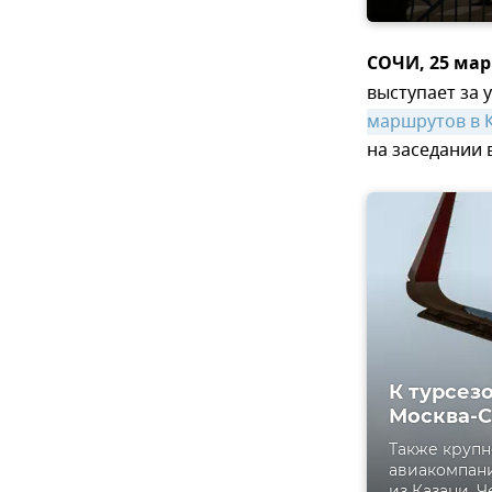
СОЧИ, 25 мар
выступает за 
маршрутов в 
на заседании 
К турсез
Москва-
Также крупн
авиакомпани
из Казани, 