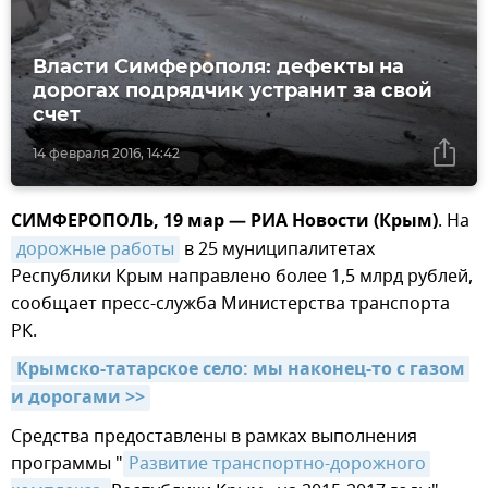
Власти Симферополя: дефекты на
дорогах подрядчик устранит за свой
счет
14 февраля 2016, 14:42
СИМФЕРОПОЛЬ, 19 мар — РИА Новости (Крым)
. На
дорожные работы
в 25 муниципалитетах
Республики Крым направлено более 1,5 млрд рублей,
сообщает пресс-служба Министерства транспорта
РК.
Крымско-татарское село: мы наконец-то с газом 
и дорогами >>
Средства предоставлены в рамках выполнения
программы "
Развитие транспортно-дорожного 