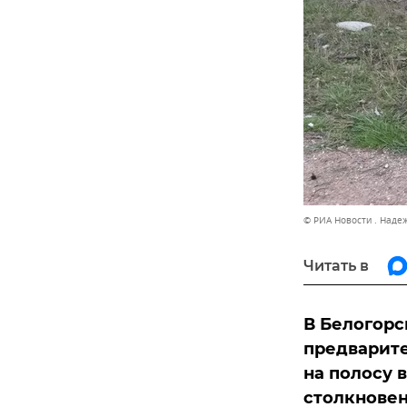
© РИА Новости . Наде
Читать в
В Белогорс
предварит
на полосу 
столкновен