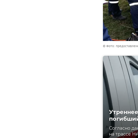
© Фото: предоставлен
Утреннее
погибший
Согласно да
на трассе Н