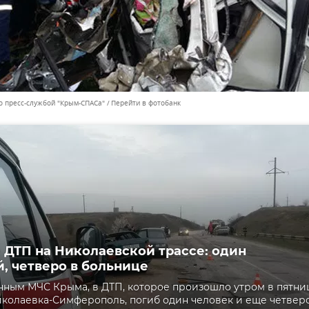
о пресс-службой "Крым-СПАСа"
Перейти в фотобанк
 ДТП на Николаевской трассе: один
, четверо в больнице
нным МЧС Крыма, в ДТП, которое произошло утром в пятни
иколаевка-Симферополь, погиб один человек и еще четвер