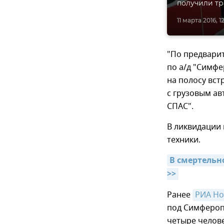
получили тр
11 марта 2016, 12
"По предвари
по а/д "Симф
на полосу вс
с грузовым ав
СПАС".
В ликвидации 
техники.
В смертельн
>>
Ранее
РИА Но
под Симфероп
четыре челове