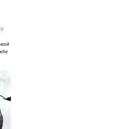
се
овой
ужбе