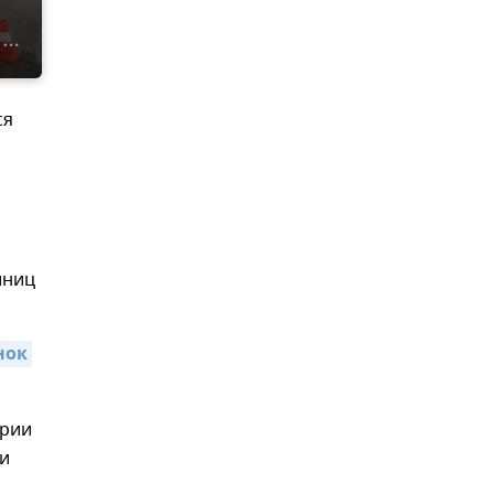
ся
иниц
ок 
арии
ли