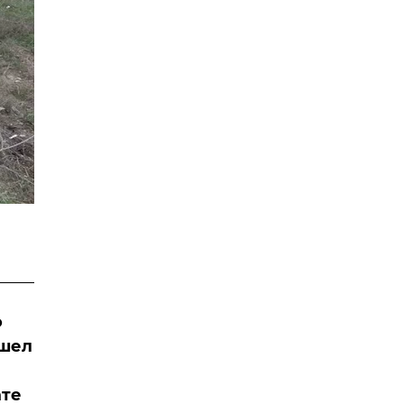
о
ышел
ате