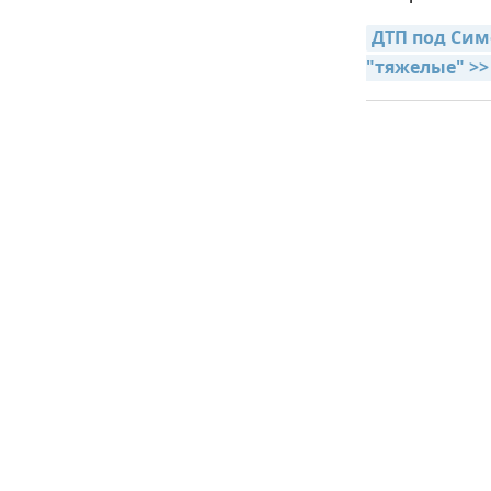
ДТП под Сим
"тяжелые" >>