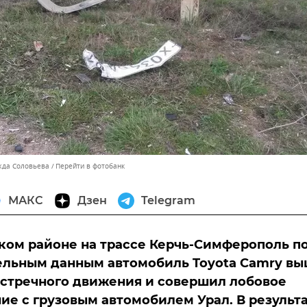
жда Соловьева
Перейти в фотобанк
МАКС
Дзен
Telegram
ком районе на трассе Керчь-Симферополь п
ельным данным автомобиль Toyota Сamry в
встречного движения и совершил лобовое
ие с грузовым автомобилем Урал. В результ