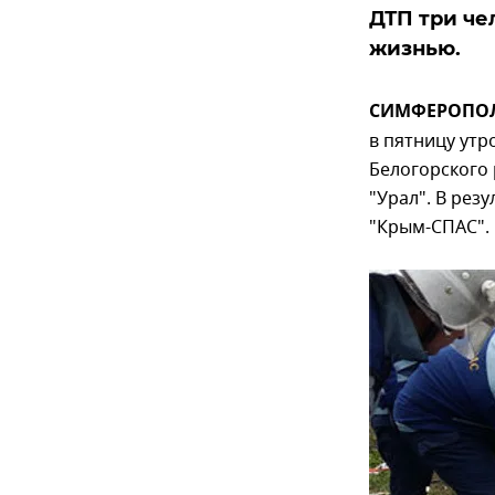
ДТП три че
жизнью.
СИМФЕРОПОЛЬ,
в пятницу ут
Белогорского 
"Урал". В рез
"Крым-СПАС".