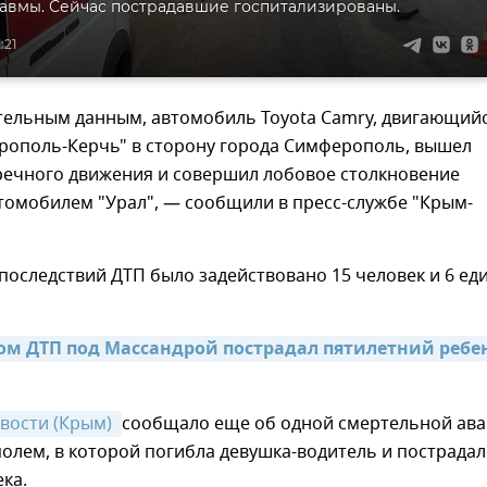
авмы. Сейчас пострадавшие госпитализированы.
:21
тельным данным, автомобиль Toyota Сamry, двигающий
ерополь-Керчь" в сторону города Симферополь, вышел
тречного движения и совершил лобовое столкновение
томобилем "Урал", — сообщили в пресс-службе "Крым-
последствий ДТП было задействовано 15 человек и 6 ед
ом ДТП под Массандрой пострадал пятилетний ребен
вости (Крым) 
сообщало еще об одной смертельной ав
олем, в которой погибла девушка-водитель и пострада
ка.