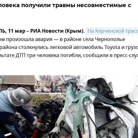
ловека получили травмы несовместимые с
 11 мар – РИА Новости (Крым).
На Керченской трас
ром произошла авария — в районе села Чернополье
района столкнулись легковой автомобиль Toyota и груз
ультате ДТП три человека погибли, сообщили в пресс-сл