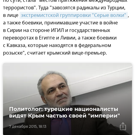
по сути, стала "местом притяжения международных
террористов". Туда "завозятся радикалы из Турции,
в лице
экстремистской группировки "Серые волки"
,
а также боевики, принимавшие участие в войне
в Сирии на стороне ИГИЛ и государственных
переворотах в Египте и Ливии, а также боевики
с Кавказа, которые находятся в федеральном
розыске", считает крымский вице-премьер.
Политолог: турецкие националисты
видят Крым частью своей "империи"
7 декабря 2015, 18:13