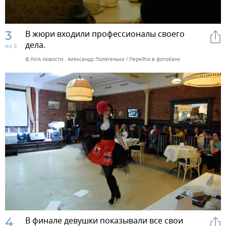
3
В жюри входили профессионалы своего
дела.
из 5
© РИА Новости . Александр Полегенько
Перейти в фотобанк
4
В финале девушки показывали все свои