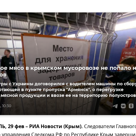
ое мясо в крымском мусоровозе не попало 
ов
уры с Украины договорился с водителем машины по сбор
отающей в пункте пропуска "Армянск", о перегрузке
мясной продукции и ввозе ее на территорию полуостров
, 10:30
 29 фев – РИА Новости (Крым).
Следователи Главног
о управления Следкома РФ по Республике Крым заверши