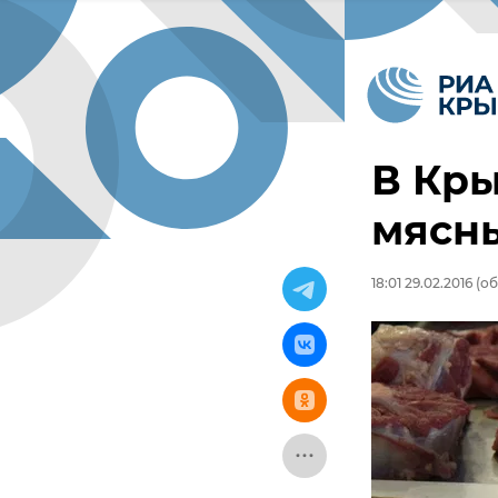
В Кры
мясн
18:01 29.02.2016
(об