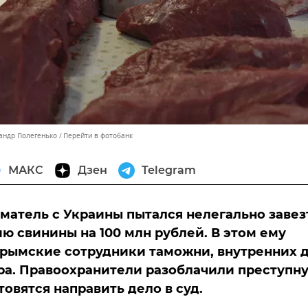
сандр Полегенько
Перейти в фотобанк
МАКС
Дзен
Telegram
атель c Украины пытался нелегально завез
ю свинины на 100 млн рублей. В этом ему
рымские сотрудники таможни, внутренних 
ра. Правоохранители разоблачили преступн
товятся направить дело в суд.