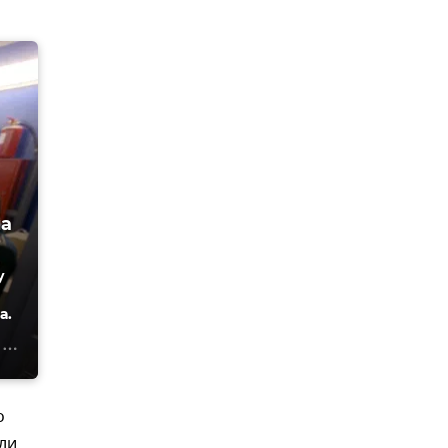
на
у
а.
о
ли