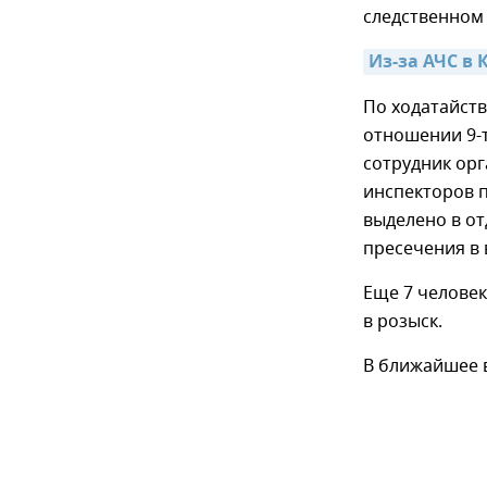
следственном
Из-за АЧС в
По ходатайств
отношении 9-т
сотрудник орг
инспекторов 
выделено в от
пресечения в 
Еще 7 челове
в розыск.
В ближайшее в