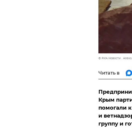
© РИА Новости . Алек
Читать в
Предприним
Крым парти
помогали к
и ветнадзо
группу и го