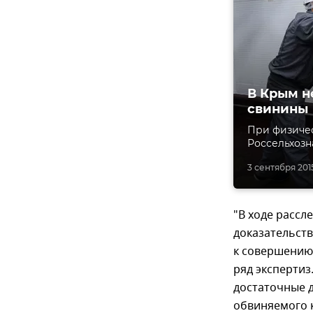
В Крым н
свинины
При физичес
Россельхозн
3 сентября 2015
"В ходе рассл
доказательст
к совершению
ряд экспертиз
достаточные 
обвиняемого 