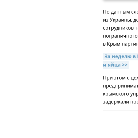
По данным сле
из Украины, д
сотрудников т
пограничного
в Крым парти
За неделю в 
и яйца >>
При этом с це
предпринимат
крымского уп
задержали по