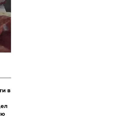
ти в
дел
ую