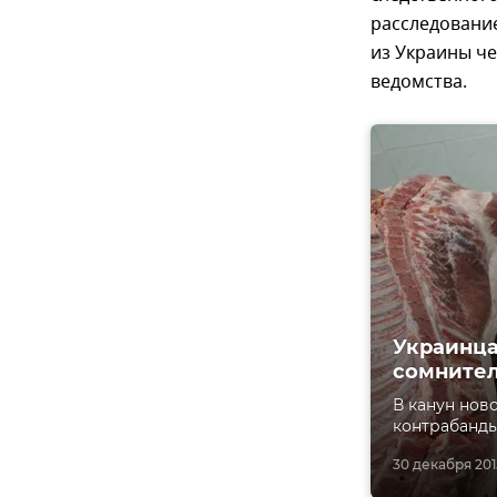
расследование
из Украины че
ведомства.
Украинца
сомнител
В канун нов
контрабанды
30 декабря 2015,