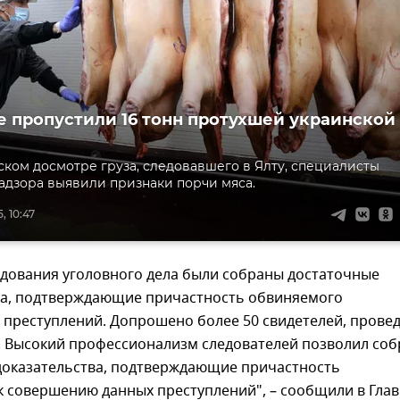
е пропустили 16 тонн протухшей украинской
ком досмотре груза, следовавшего в Ялту, специалисты
адзора выявили признаки порчи мяса.
, 10:47
едования уголовного дела были собраны достаточные
ва, подтверждающие причастность обвиняемого
 преступлений. Допрошено более 50 свидетелей, прове
. Высокий профессионализм следователей позволил соб
доказательства, подтверждающие причастность
к совершению данных преступлений", – сообщили в Гла