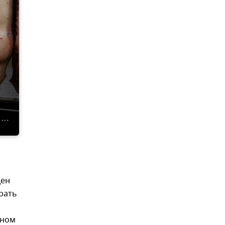
ден
рать
вном