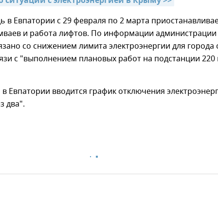
о ситуации с электроэнергией в Крыму >>
ь в Евпатории с 29 февраля по 2 марта приостанавлива
мваев и работа лифтов. По информации администрации
вязано со снижением лимита электроэнергии для города 
вязи с "выполнением плановых работ на подстанции 220 
я в Евпатории вводится график отключения электроэнер
з два".