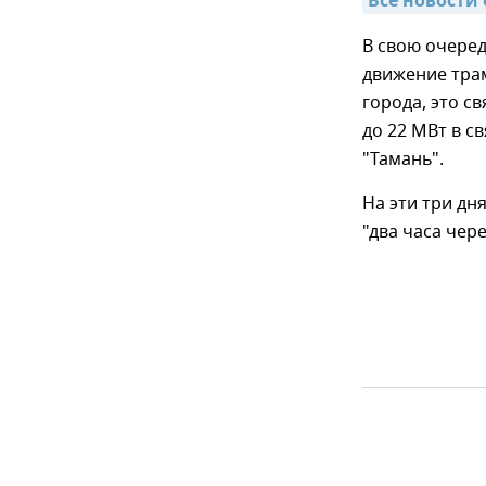
Все новости 
В свою очеред
движение тра
города, это с
до 22 МВт в с
"Тамань".
На эти три дн
"два часа чере