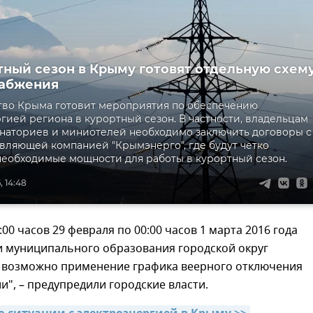
тный сезон в Крыму готовят отдельную схем
набжения
тво Крыма готовит мероприятия по обеспечению
гией региона в курортный сезон. В частности, владельцам
анаториев и миниотелей необходимо заключить договоры с
вляющей компанией "Крымэнерго", где будут четко
еобходимые мощности для работы в курортный сезон.
, 14:48
:00 часов 29 февраля по 00:00 часов 1 марта 2016 года
и муниципального образования городской округ
возможно применение графика веерного отключения
и", – предупредили городские власти.