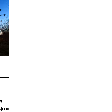
В
ифты