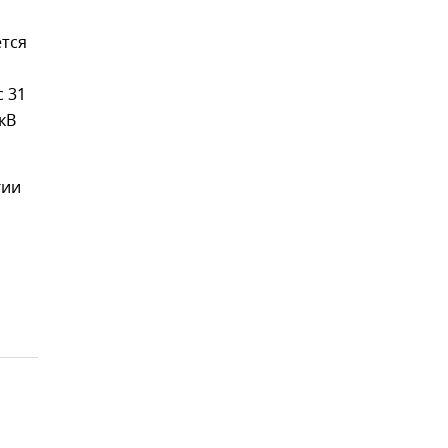
ется
с 31
кВ
гии