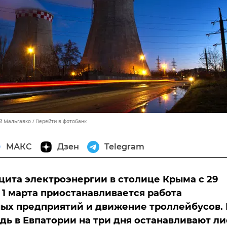
ей Мальгавко
Перейти в фотобанк
МАКС
Дзен
Telegram
цита электроэнергии в столице Крыма с 29
 1 марта приостанавливается работа
ых предприятий и движение троллейбусов. 
дь в Евпатории на три дня останавливают л