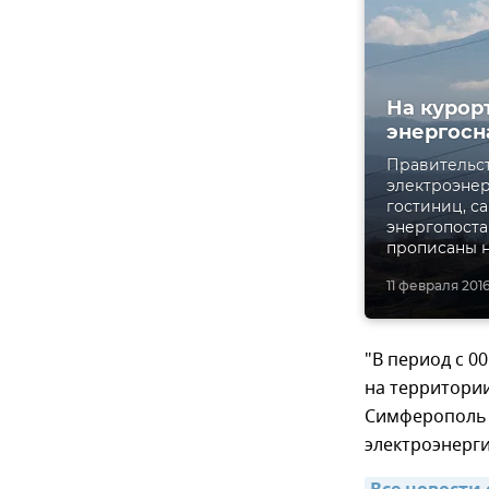
На курор
энергос
Правительс
электроэнер
гостиниц, с
энергопоста
прописаны н
11 февраля 2016
"В период с 00
на территори
Симферополь 
электроэнерги