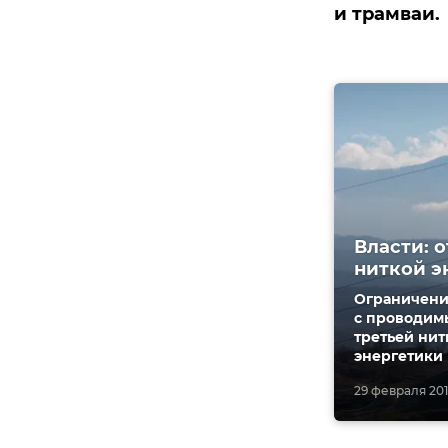
и трамваи.
Власти: 
ниткой э
Ограничени
с проводимы
третьей нит
энергетики
29 февраля 2016