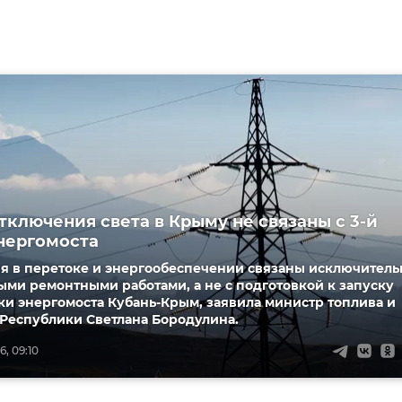
отключения света в Крыму не связаны с 3-й
нергомоста
я в перетоке и энергообеспечении связаны исключитель
ми ремонтными работами, а не с подготовкой к запуску
ки энергомоста Кубань-Крым, заявила министр топлива и
 Республики Светлана Бородулина.
, 09:10