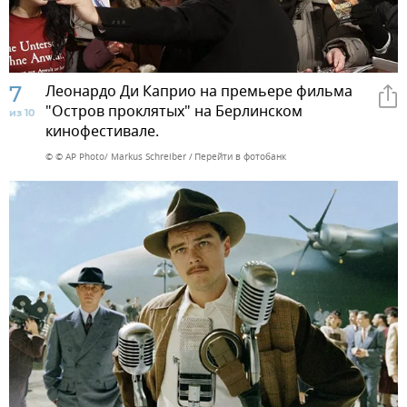
7
Леонардо Ди Каприо на премьере фильма
"Остров проклятых" на Берлинском
из 10
кинофестивале.
© © AP Photo/ Markus Schreiber
Перейти в фотобанк