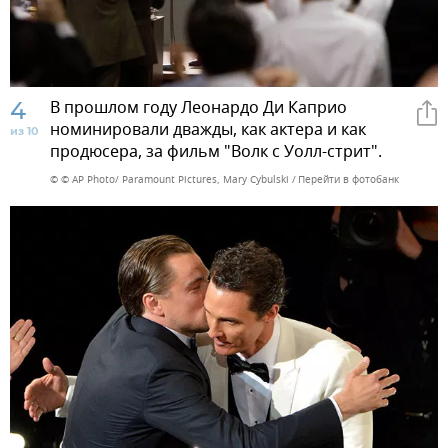
4
В прошлом году Леонардо Ди Каприо
номинировали дважды, как актера и как
из 10
продюсера, за фильм "Волк с Уолл-стрит".
© © AP Photo/ Paramount Pictures, Mary Cybulski
Перейти в фотобанк