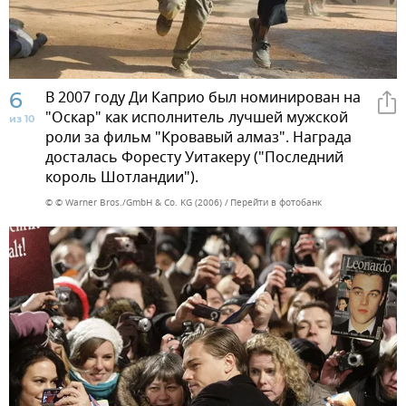
6
В 2007 году Ди Каприо был номинирован на
"Оскар" как исполнитель лучшей мужской
из 10
роли за фильм "Кровавый алмаз". Награда
досталась Форесту Уитакеру ("Последний
король Шотландии").
© © Warner Bros./GmbH & Co. KG (2006)
Перейти в фотобанк