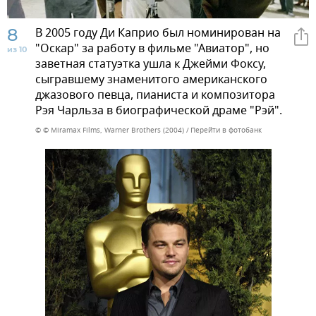
8
В 2005 году Ди Каприо был номинирован на
"Оскар" за работу в фильме "Авиатор", но
из 10
заветная статуэтка ушла к Джейми Фоксу,
сыгравшему знаменитого американского
джазового певца, пианиста и композитора
Рэя Чарльза в биографической драме "Рэй".
© © Miramax Films, Warner Brothers (2004)
Перейти в фотобанк