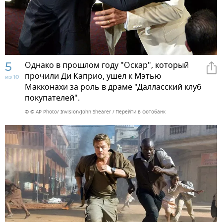
5
Однако в прошлом году "Оскар", который
прочили Ди Каприо, ушел к Мэтью
из 10
Макконахи за роль в драме "Далласский клуб
покупателей".
© © AP Photo/ Invision/John Shearer
Перейти в фотобанк