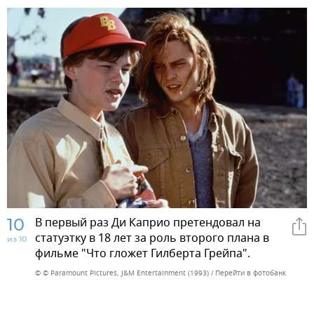
10
В первый раз Ди Каприо претендовал на
статуэтку в 18 лет за роль второго плана в
из 10
фильме "Что гложет Гилберта Грейпа".
© © Paramount Pictures, J&M Entertainment (1993)
Перейти в фотобанк