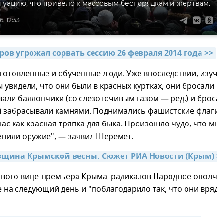
туацию, что привело к массовым беспорядкам и жертвам.
, 12:53
ов угрожал сорвать сессию 26 февраля 2014 года >>
готовленные и обученные люди. Уже впоследствии, изу
 увидели, что они были в красных куртках, они бросали
вали баллончики (со слезоточивым газом — ред.) и брос
й забрасывали камнями. Поднимались фашистские флаги
нас как красная тряпка для быка. Произошло чудо, что м
енили оружие", — заявил Шеремет.
вщина Крымской весны. Сюжет РИА Новости (Крым) 
рвого вице-премьера Крыма, радикалов Народное опол
 на следующий день и "поблагодарило так, что они вря