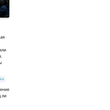
чая
али
.
ы
>>
чение
д ли