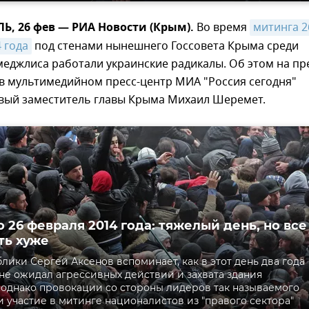
, 26 фев — РИА Новости (Крым).
Во время
митинга 26
 года
под стенами нынешнего Госсовета Крыма среди
еджлиса работали украинские радикалы. Об этом на пр
в мультимедийном пресс-центр МИА "Россия сегодня"
рвый заместитель главы Крыма Михаил Шеремет.
 26 февраля 2014 года: тяжелый день, но все
ть хуже
блики Сергей Аксенов вспоминает, как в этот день два года
 не ожидал агрессивных действий и захвата здания
 однако провокации со стороны лидеров так называемого
и участие в митинге националистов из "правого сектора"