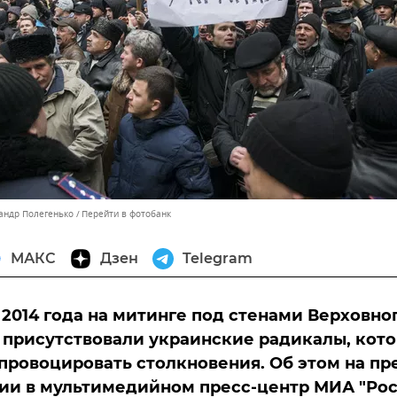
сандр Полегенько
Перейти в фотобанк
МАКС
Дзен
Telegram
 2014 года на митинге под стенами Верховно
 присутствовали украинские радикалы, кот
провоцировать столкновения. Об этом на пр
ии в мультимедийном пресс-центр МИА "Ро