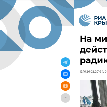
На ми
дейст
ради
15:16 26.02.2016
(обн