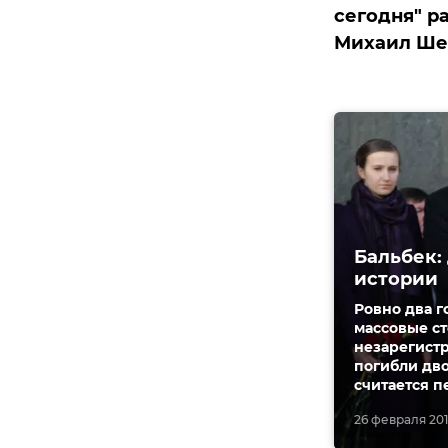
сегодня" р
Михаил Ше
Бальбек:
истории
Ровно два г
массовые с
незарегистр
погибли дво
считается п
26 февраля 2016