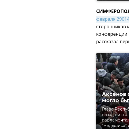
СИМФЕРОПОЛЬ
февраля 29014
сторонников м
конференции 
рассказал пе
Аксенов о
могло бы
Глава Респу
назад никто
парламента,
"меджлиса" 