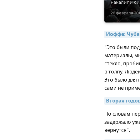
накалили си
26 февраля 2016
Иоффе: Чубар
"Это были под
материалы, мы
стекло, проби
в толпу. Люде
Это было для 
сами не прим
Вторая годо
По словам пе
задержало уже
вернутся".