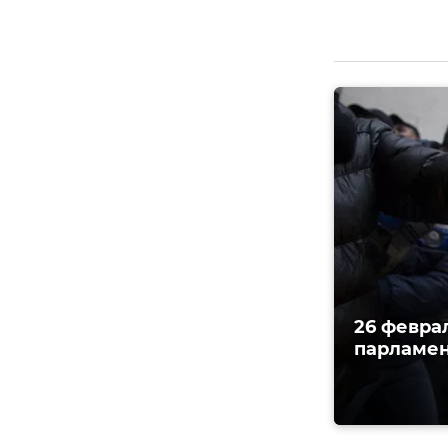
26 февра
парламен