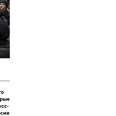
го
орые
есс-
ссия