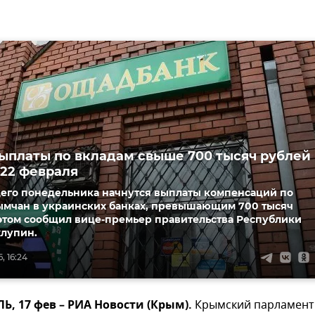
выплаты по вкладам свыше 700 тысяч рублей
 22 февраля
его понедельника начнутся выплаты компенсаций по
ымчан в украинских банках, превышающим 700 тысяч
 этом сообщил вице-премьер правительства Республики
хлупин.
, 16:24
 17 фев – РИА Новости (Крым).
Крымский парламент