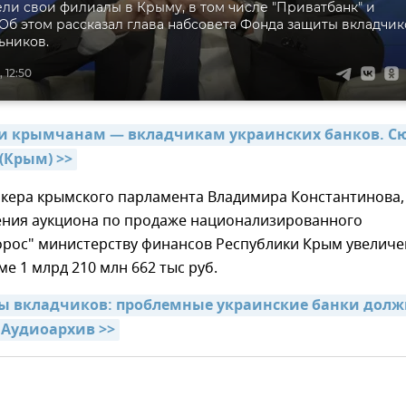
ли свои филиалы в Крыму, в том числе "Приватбанк" и
 Об этом рассказал глава набсовета Фонда защиты вкладчик
ьников.
 12:50
 крымчанам — вкладчикам украинских банков. Сю
(Крым) >>
икера крымского парламента Владимира Константинова,
ения аукциона по продаже национализированного
орос" министерству финансов Республики Крым увелич
ме 1 млрд 210 млн 662 тыс руб.
 вкладчиков: проблемные украинские банки долж
 Аудиоархив >>