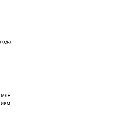
 года
 млн
риям