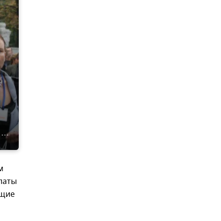
м
латы
ющие