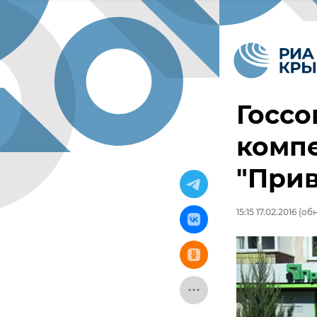
Госсо
комп
"Прив
15:15 17.02.2016
(обн