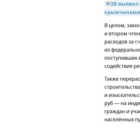
ФЗВ выявил 
крымчанами
В целом, зако
и втором чтен
расходов за с
из федерально
поступивших в
содействия р
Также перерас
строительства
и изыскательс
руб — на инд
граждан и уч
населённых пу