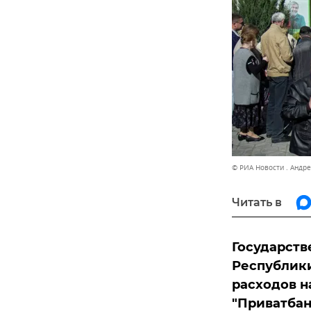
© РИА Новости . Андр
Читать в
Государств
Республики
расходов 
"Приватбан