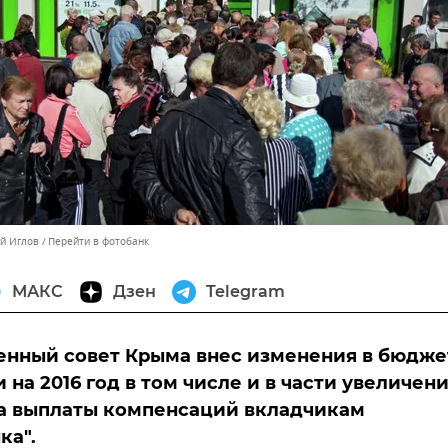
ей Иглов
Перейти в фотобанк
МАКС
Дзен
Telegram
енный совет Крыма внес изменения в бюдже
 на 2016 год в том числе и в части увеличен
на выплаты компенсаций вкладчикам
ка".