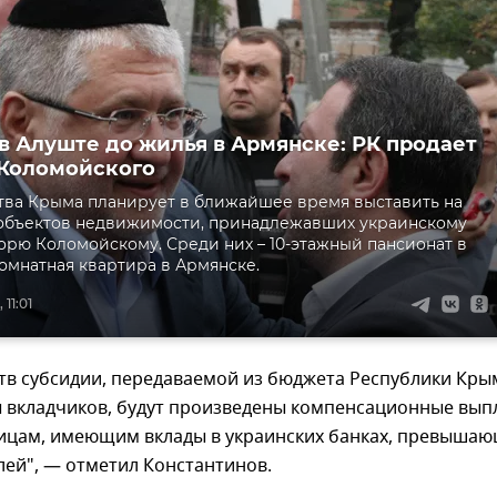
 в Алуште до жилья в Армянске: РК продает
Коломойского
ва Крыма планирует в ближайшее время выставить на
 объектов недвижимости, принадлежавших украинскому
орю Коломойскому. Среди них – 10-этажный пансионат в
комнатная квартира в Армянске.
 11:01
ств субсидии, передаваемой из бюджета Республики Кры
 вкладчиков, будут произведены компенсационные вып
ицам, имеющим вклады в украинских банках, превыша
лей", — отметил Константинов.