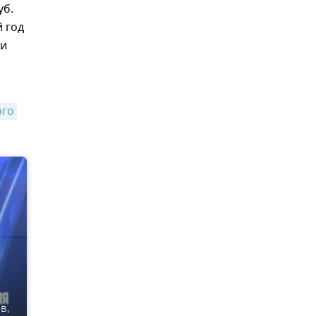
уб.
 год
ки
го 
в,