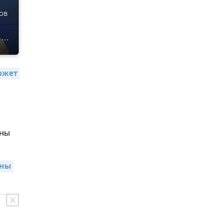
ов
жет 
ены
ны 