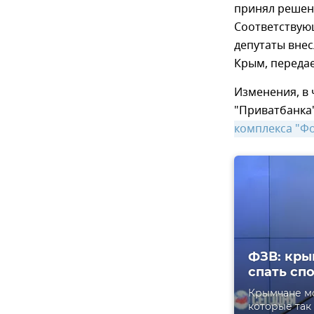
принял решени
Соответствую
депутаты внес
Крым, переда
Изменения, в 
"Приватбанка"
комплекса "Ф
ФЗВ: кры
спать сп
Крымчане мо
которые так