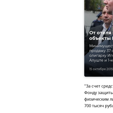
От отеля
объекты 
Минимущест
продажу 37
олигарху Иг
Алуште и 1-
15 октября 2015,
"За счет сред
Фонду защиты
физическим л
700 тысяч руб