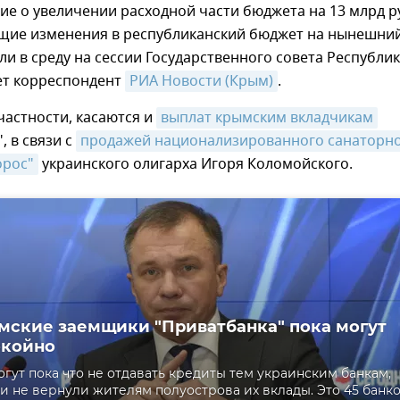
е о увеличении расходной части бюджета на 13 млрд р
щие изменения в республиканский бюджет на нынешний
ли в среду на сессии Государственного совета Республи
ет корреспондент
РИА Новости (Крым)
.
частности, касаются и
выплат крымским вкладчикам
, в связи с
продажей национализированного санаторно
орос"
украинского олигарха Игоря Коломойского.
мские заемщики "Приватбанка" пока могут
окойно
гут пока что не отдавать кредиты тем украинским банкам,
 и не вернули жителям полуострова их вклады. Это 45 банко