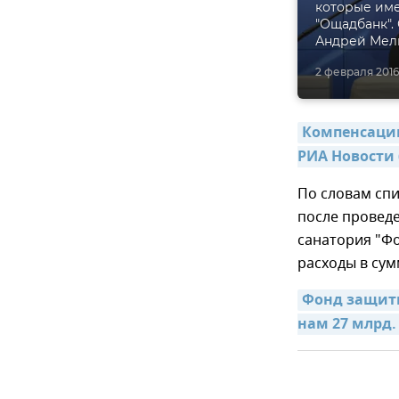
которые име
"Ощадбанк".
Андрей Мел
2 февраля 2016,
Компенсации
РИА Новости 
По словам сп
после провед
санатория "Ф
расходы в сум
Фонд защиты
нам 27 млрд.