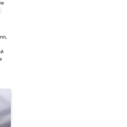
ле
пп,
ой
е