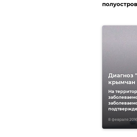
полуостров
Диагноз 
крымчан
На террито
заболеваем
заболеваемо
подтвержде
8 февраля 2016,