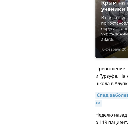
Крым на 
ученики 
В связи с у
приостановл
округа. Пол
учреждений 
38,8%.
10 февраля 2016
Превышение э
и Гурзуфе. На
школа в Алупк
Спад заболе
>>
Неделю назад
о 119 пациент