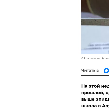
© РИА Новости . Алек
Читать в
На этой не
прошлой, о
выше эпидп
школа в Ал