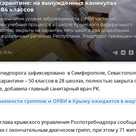
карантине: на вынужденных каникулах
184 классов
величением уровня заболеваемости ОРВИ частично
ен учебный процесс в 61 школе Крымского федерального
ностью закрыты на карантин пять школ и два дошкольных
в различных регионах Республики. Эпидпорог превышен н
, 13:34
пидпорога зафиксировано в Симферополе, Севастопол
 карантине – 50 классов в 28 школах, полностью закрыта 
е, добавила главный санитарный врач РК.
ваемости гриппом и ОРВИ в Крыму ожидается в март
 глава крымского управления Роспотребнадзора сообщ
ах с окончательным диагнозом грипп, при этом у 71 жит