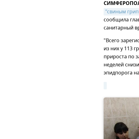
СИМФЕРОПОЛЬ,
"свиным гри
сообщила гла
санитарный в
"Всего зареги
из них у 113 
прироста по 
неделей снизи
эпидпорога на