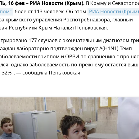
 16 фев – РИА Новости (Крым).
В Крыму и Севастопо
ппом"
болеют 113 человек. Об этом
РИА Новости (Крым)
ва крымского управления Роспотребнадзора, главный
рач Республики Крым Наталья Пеньковская.
стрировано 177 случаев с окончательным диагнозом гри
граждан лабораторно подтвержден вирус A(H1N1).Темп
заболеваемости гриппом и ОРВИ по сравнению с прошл
лся, однако заболеваемость по-прежнему остается выш
 32%", — сообщила Пеньковская.