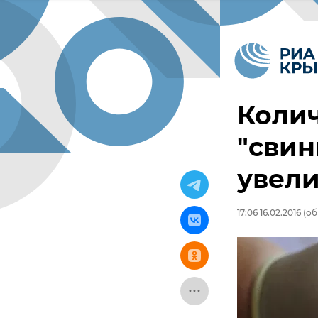
Коли
"свин
увели
17:06 16.02.2016
(об