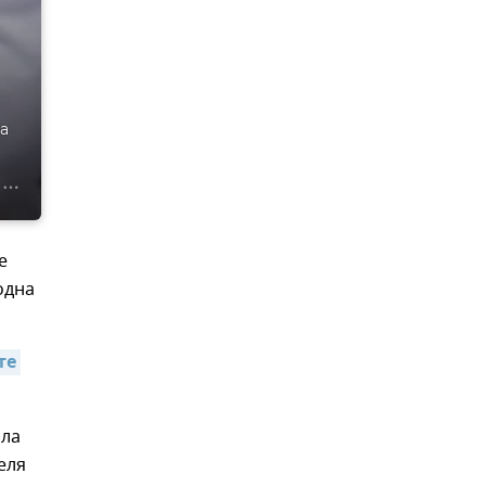
а
е
одна
е 
ала
еля