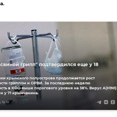
а.
"свиной грипп" подтвердился еще у 18
рии крымского полуострова продолжается рост
ости гриппом и ОРВИ. За последнюю неделю
сть в КФО выше порогового уровня на 38%. Вирус A(H1N1)
н у 71 крымчанина.
 14:10