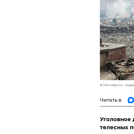
© РИА Новости . Андр
Читать в
Уголовное 
телесных п