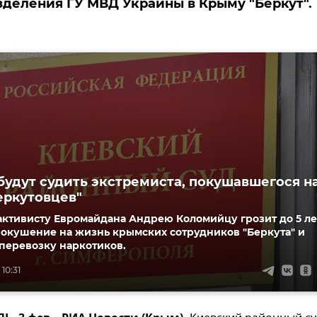
деления ГУ МВД Украины в Крыму "Беркут".
будут судить экстремиста, покушавшегося н
еркутовцев"
активисту Евромайдана Андрею Коломийцу грозит до 5 ле
покушение на жизнь крымских сотрудников "Беркута" и
перевозку наркотиков.
10:31