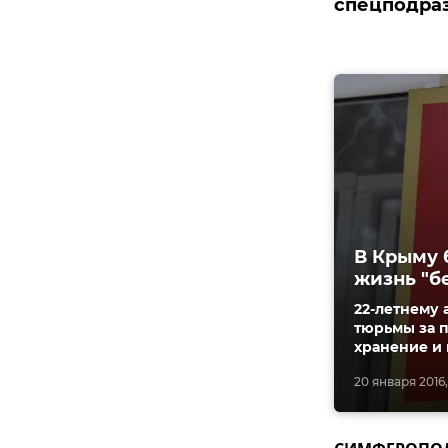
спецподраз
В Крыму 
жизнь "б
22-летнему 
тюрьмы за 
хранение и 
20 января 2016, 