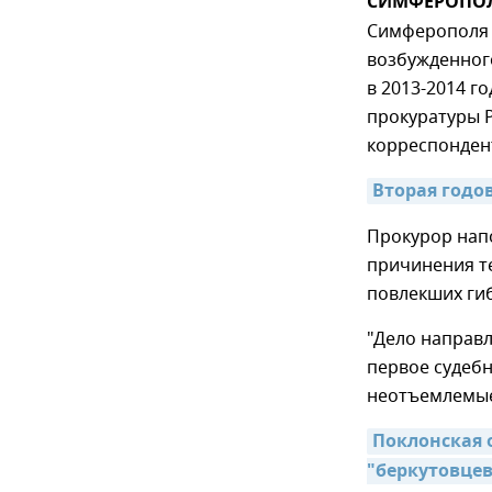
СИМФЕРОПОЛЬ,
Симферополя в
возбужденног
в 2013-2014 г
прокуратуры 
корреспонде
Вторая годо
Прокурор нап
причинения т
повлекших ги
"Дело направл
первое судебн
неотъемлемые
Поклонская 
"беркутовцев