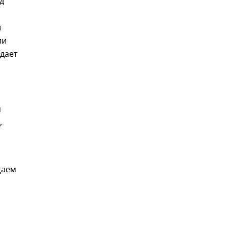
д
и
ии
дает
м
,
щаем