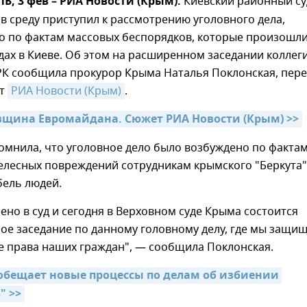
 3 фев – РИА Новости (Крым).
Киевский районный су
 среду приступил к рассмотрению уголовного дела,
о по фактам массовых беспорядков, которые произошл
одах в Киеве. Об этом на расширенном заседании коллег
РК сообщила прокурор Крыма Наталья Поклонская, пере
нт
РИА Новости (Крым)
.
вщина Евромайдана. Сюжет РИА Новости (Крым) >>
омнила, что уголовное дело было возбуждено по факта
елесных повреждений сотрудникам крымского "Беркута"
бель людей.
ено в суд и сегодня в Верховном суде Крыма состоится
ое заседание по данному головному делу, где мы защи
 права наших граждан", — сообщила Поклонская.
обещает новые процессы по делам об избиении 
" >>