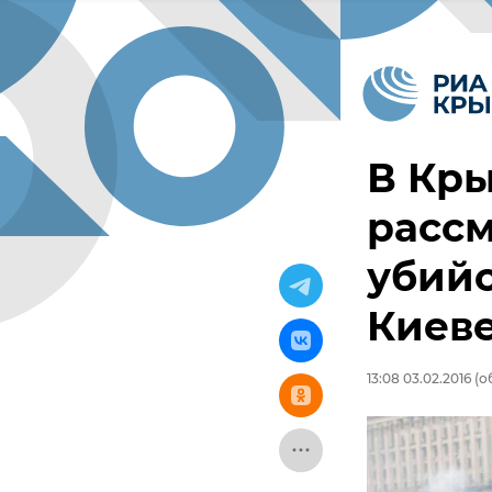
В Кры
рассм
убийс
Киев
13:08 03.02.2016
(об