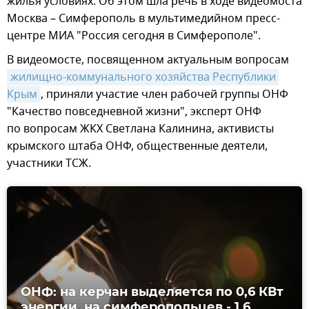
жилья условиях. Об этом шла речь в ходе видеомоста
Москва – Симферополь в мультимедийном пресс-
центре МИА "Россия сегодня в Симферополе".
В видеомосте, посвященном актуальным вопросам
жилищно-коммунального хозяйства Республики 
Крым
, приняли участие член рабочей группы ОНФ
"Качество повседневной жизни", эксперт ОНФ
по вопросам ЖКХ Светлана Калинина, активисты
крымского штаба ОНФ, общественные деятели,
участники ТСЖ.
ОНФ: на керчан выделяется по 0,6 КВт
энергии, на симферопольцев - 1,6