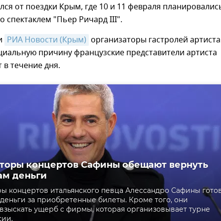
лся от поездки Крым, где 10 и 11 февраля планировалис
о спектаклем "Пьер Ричард III".
ли
РИА Новости (Крым)
организаторы гастролей артиста
ициальную причину французские представители артиста
в течение дня.
торы концертов Сафины обещают вернуть
ам деньги
ы концертов итальянского певца Алессандро Сафины гото
 деньги за приобретенные билеты. Кроме того, они
взыскать ущерб с фирмы, которая организовывает турне
сии.