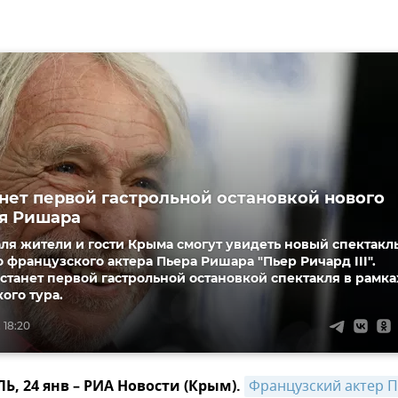
нет первой гастрольной остановкой нового
я Ришара
раля жители и гости Крыма смогут увидеть новый спектакл
 французского актера Пьера Ришара "Пьер Ричард III".
станет первой гастрольной остановкой спектакля в рамка
ого тура.
 18:20
 24 янв – РИА Новости (Крым).
Французский актер П