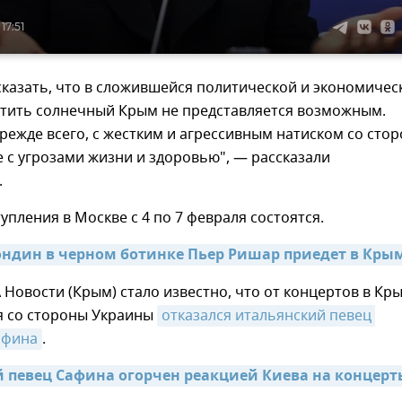
17:51
казать, что в сложившейся политической и экономичес
етить солнечный Крым не представляется возможным.
прежде всего, с жестким и агрессивным натиском со сто
 с угрозами жизни и здоровью", — рассказали
.
упления в Москве с 4 по 7 февраля состоятся.
ндин в черном ботинке Пьер Ришар приедет в Крым
 Новости (Крым) стало известно, что от концертов в Кр
я со стороны Украины
отказался итальянский певец 
афина
.
 певец Сафина огорчен реакцией Киева на концерты