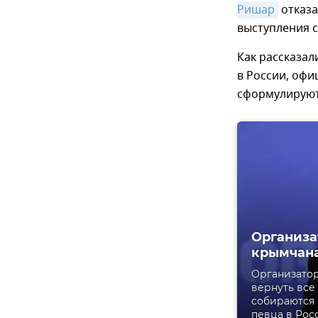
Ришар
отказа
выступления с
Как рассказа
в России, оф
сформулируют 
Организа
крымчан
Организатор
вернуть все
собираются 
певца в Рос