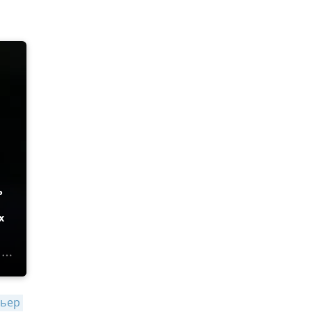
ь
х
ьер 