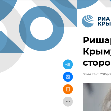
Ришар
Крыму
стор
09:44 24.01.2016
(о