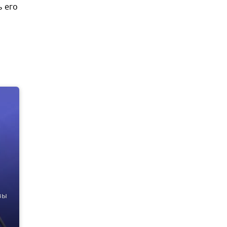
ь его
вы