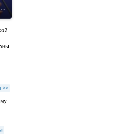
кой
роны
 >>
ыму
 