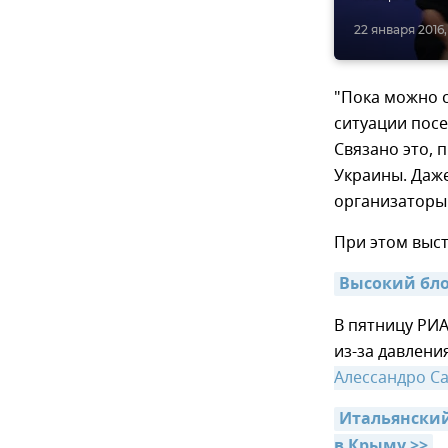
22 января 2016, 
"Пока можно с
ситуации пос
Связано это, 
Украины. Даже
организаторы
При этом выст
Высокий бло
В пятницу РИА
из-за давлени
Алессандро С
Итальянский
в Крыму >>