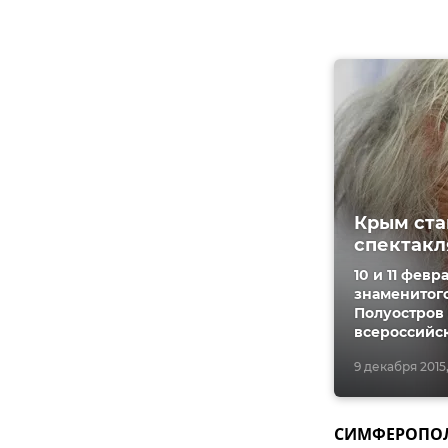
Крым ста
спектакл
10 и 11 фев
знаменитого
Полуостров 
всероссийск
9 декабря 2015,
СИМФЕРОПОЛЬ,