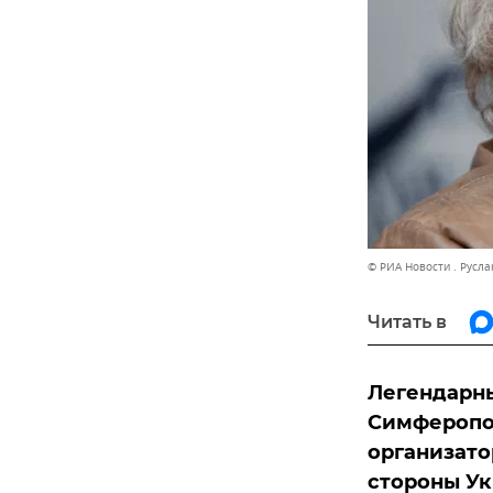
© РИА Новости . Русла
Читать в
Легендарны
Симферопол
организато
стороны Ук