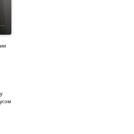
мии
у
русом