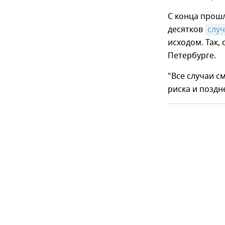
С конца прошл
десятков
слу
исходом. Так,
Петербурге.
"Все случаи см
риска и поздн