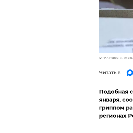
© РИА Новости . Алек
Читать в
Подобная с
января, со
гриппом ра
регионах Р