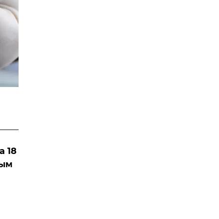
а 18
ным