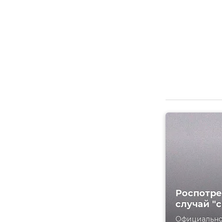
Роспотре
случай "
Официально