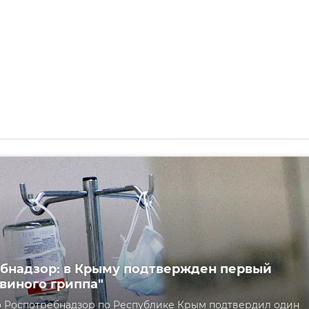
бнадзор: в Крыму подтвержден первый
свиного гриппа"
 Роспотребнадзор по Республике Крым подтвердил один