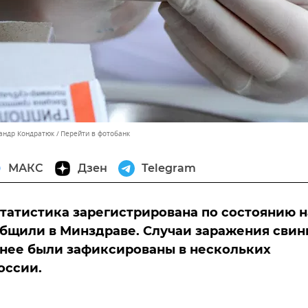
сандр Кондратюк
Перейти в фотобанк
МАКС
Дзен
Telegram
татистика зарегистрирована по состоянию н
общили в Минздраве. Случаи заражения сви
нее были зафиксированы в нескольких
оссии.