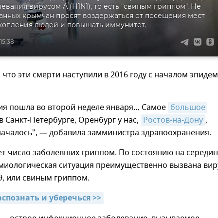
евания вирусом А (Н1N1), то есть "свиным гриппом". Не
нных крымчан просят воздержаться от посещения мест
копления людей и повышать иммунитет.
15:38
 что эти смерти наступили в 2016 году с началом эпиде
мия пошла во второй неделе января… Самое
большое 
в Санкт-Петербурге, Оренбург у нас,
Ростов-на-Дону
,
началось", — добавила замминистра здравоохранения.
ет число заболевших гриппом. По состоянию на середин
емиологическая ситуация преимущественно вызвана ви
, или свиным гриппом.
аспознать и уберечься >>