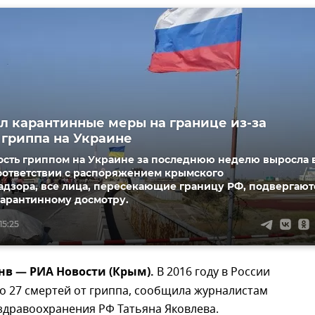
л карантинные меры на границе из-за
гриппа на Украине
ость гриппом на Украине за последнюю неделю выросла 
 соответствии с распоряжением крымского
адзора, все лица, пересекающие границу РФ, подвергают
карантинному досмотру.
15:25
нв — РИА Новости (Крым).
В 2016 году в России
о 27 смертей от гриппа, сообщила журналистам
здравоохранения РФ Татьяна Яковлева.