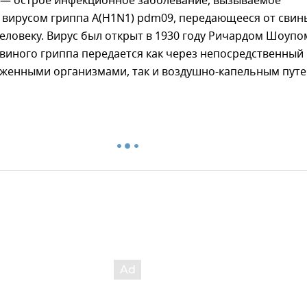
 — острое инфекционное заболевание, вызываемое
вирусом гриппа А(H1N1) pdm09, передающееся от свин
человеку. Вирус был открыт в 1930 году Ричардом Шоупо
свиного гриппа передается как через непосредственный
аженными организмами, так и воздушно-капельным путе