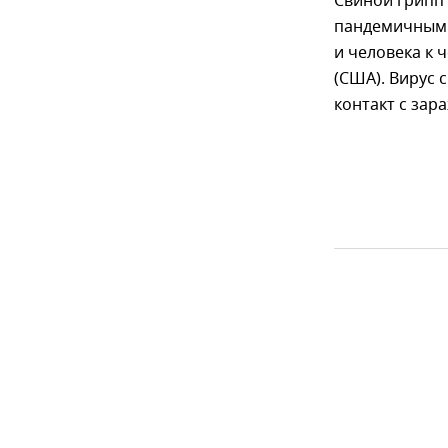
Свиной грипп
пандемичным 
и человека к 
(США). Вирус 
контакт с зар