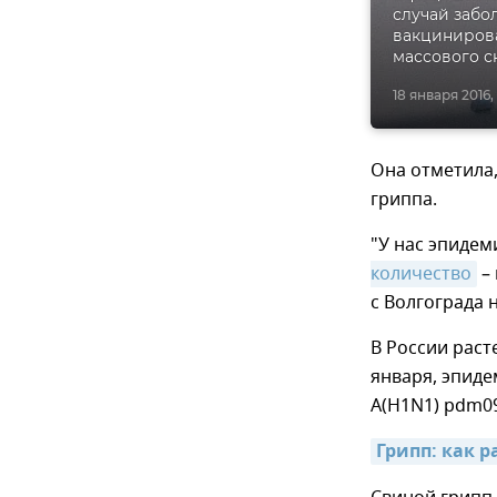
случай забол
вакцинирова
массового с
18 января 2016, 
Она отметила,
гриппа.
"У нас эпиде
количество
– 
с Волгограда 
В России раст
января, эпид
А(H1N1) pdm09
Грипп: как р