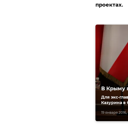
проектах.
В Крыму 
Для экс-гла
Казурина в 
19 января 2016,