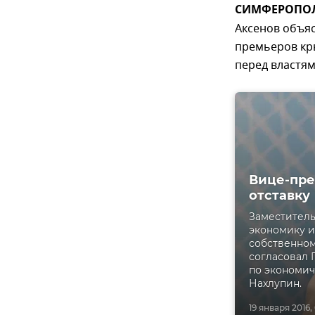
СИМФЕРОПОЛЬ,
Аксенов объя
премьеров кр
перед властям
Вице-пре
отставку
Заместитель
экономику и
собственном
согласовал 
по экономич
Нахлупин.
19 января 2016,