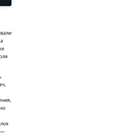
овали
та
ке
оля
ь
ач,
ения,
нно
блок
 —