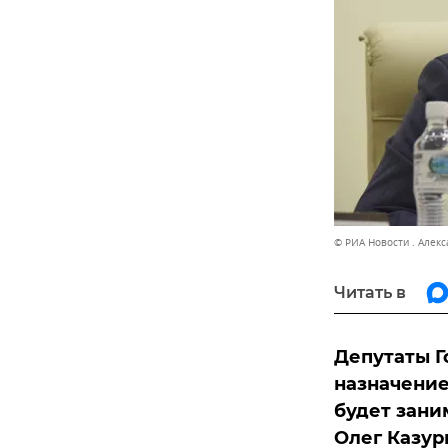
© РИА Новости . Алек
Читать в
Депутаты Г
назначение
будет зани
Олег Казур