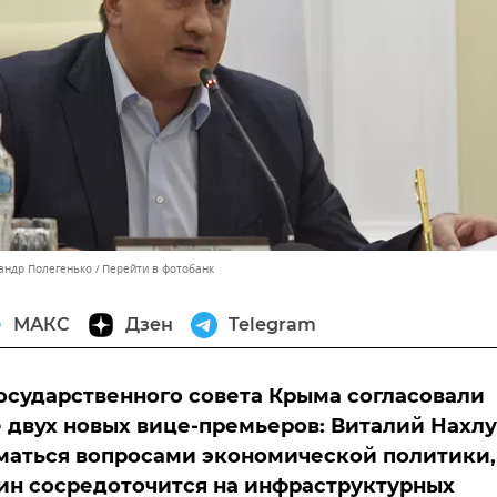
сандр Полегенько
Перейти в фотобанк
МАКС
Дзен
Telegram
осударственного совета Крыма согласовали
 двух новых вице-премьеров: Виталий Нахл
маться вопросами экономической политики,
ин сосредоточится на инфраструктурных