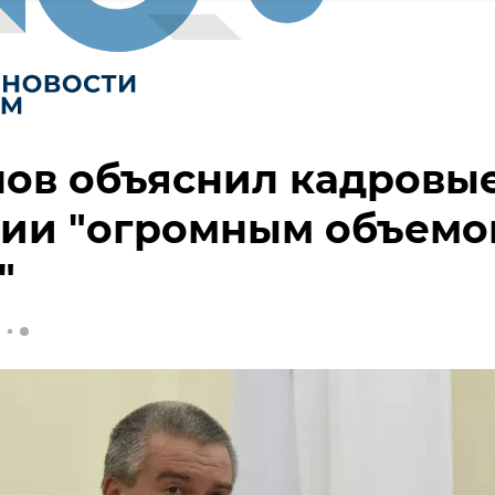
нов объяснил кадровы
ции "огромным объемо
"