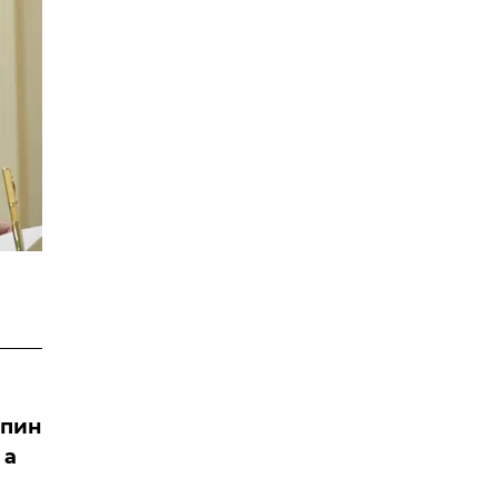
упин
 а