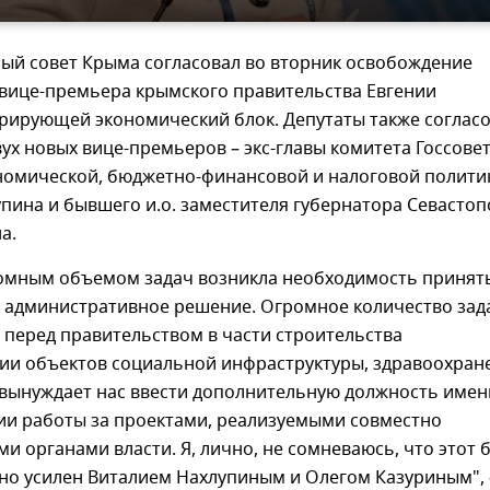
ный совет Крыма согласовал во вторник освобождение
 вице-премьера крымского правительства Евгении
урирующей экономический блок. Депутаты также соглас
ух новых вице-премьеров – экс-главы комитета Госсове
номической, бюджетно-финансовой и налоговой полити
пина и бывшего и.о. заместителя губернатора Севастоп
а.
громным объемом задач возникла необходимость принят
 административное решение. Огромное количество зад
 перед правительством в части строительства
ции объектов социальной инфраструктуры, здравоохран
 вынуждает нас ввести дополнительную должность име
ии работы за проектами, реализуемыми совместно
и органами власти. Я, лично, не сомневаюсь, что этот 
тно усилен Виталием Нахлупиным и Олегом Казуриным",