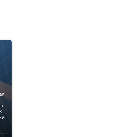
ая
ра
РК
ий