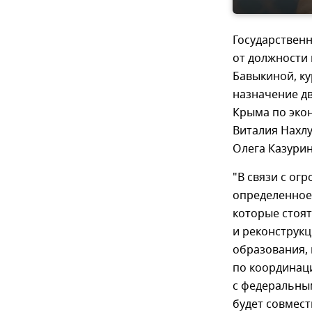
Государствен
от должности
Бавыкиной, к
назначение дв
Крыма по эко
Виталия Нахлу
Олега Казурин
"В связи с о
определенное
которые стоят
и реконструк
образования,
по координац
с федеральным
будет совмес