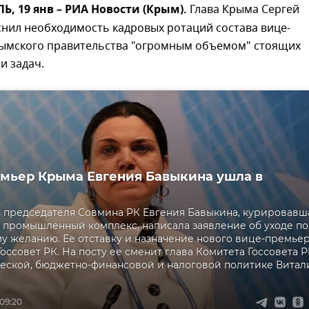
 19 янв – РИА Новости (Крым).
Глава Крыма Сергей
снил необходимость кадровых ротаций состава вице-
ымского правительства "огромным объемом" стоящих
и задач.
мьер Крыма Евгения Бавыкина ушла в
 председателя Совмина РК Евгения Бавыкина, курировавш
 промышленный комплекс, написала заявление об уходе по
у желанию. Ее отставку и назначение нового вице-премье
Госсовет РК. На посту ее сменит глава Комитета Госсовета 
еской, бюджетно-финансовой и налоговой политике Витал
 09:20