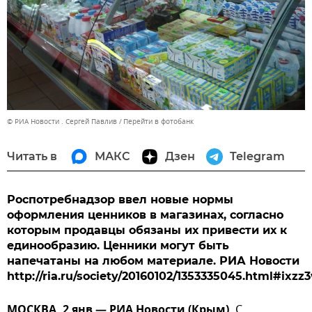
© РИА Новости . Сергей Павлив
Перейти в фотобанк
Читать в
МАКС
Дзен
Telegram
Роспотребнадзор ввел новые нормы
оформления ценников в магазинах, согласно
которым продавцы обязаны их привести их к
единообразию. Ценники могут быть
напечатаны на любом материале. РИА Новости
http://ria.ru/society/20160102/1353335045.html#ixzz
МОСКВА, 2 янв — РИА Новости (Крым).
С