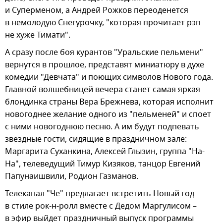
и Суперменом, а Андрей Рожков переоденется
в немолодую Снегурочку, "которая прочитает рэп
не хуже Тимати".
А сразу после боя курантов "Уральские пельмени"
вернутся в прошлое, представят миниатюру в духе
комедии "Девчата" и поющих символов Нового года.
Главной волшебницей вечера станет самая яркая
блондинка страны Вера Брежнева, которая исполнит
новогоднее желание одного из "пельменей" и споет
с ними новогоднюю песню. А им будут подпевать
звездные гости, сидящие в праздничном зале:
Маргарита Суханкина, Алексей Глызин, группа "На-
На", телеведущий Тимур Кизяков, танцор Евгений
Папунаишвили, Родион Газманов.
Телеканал "Че" предлагает встретить Новый год
в стиле рок-н-ролл вместе с Дедом Маргулисом –
в эфир выйдет праздничный выпуск программы