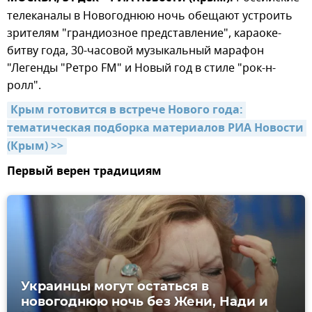
телеканалы в Новогоднюю ночь обещают устроить
зрителям "грандиозное представление", караоке-
битву года, 30-часовой музыкальный марафон
"Легенды "Ретро FM" и Новый год в стиле "рок-н-
ролл".
Крым готовится в встрече Нового года: 
тематическая подборка материалов РИА Новости 
(Крым) >>
Первый верен традициям
Украинцы могут остаться в
новогоднюю ночь без Жени, Нади и