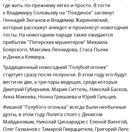
где жить по-прежнему легко и просто. В гости
к Владимиру Соловьеву на "Поединок" заглянут
Геннадий Зюганов и Владимир Жириновский,
которые расскажут анекдот и произнесут новогодние
тосты. На новогоднем параде также ожидается
прибытие "Питерских мушкетеров" Михаила
Боярского, Максима Леонидова, Стаса Пьехи
и Дениса Клявера.
Традиционный новогодний "Голубой огонек"
стартует сразу после полуночи. В этом году его будут
вести не две, а три пары ведущих, среди которых
Дмитрий Губерниев, Мария Ситтель, Николай Басков,
Анна Макеева, Нонна Гришаева и Юрий Гальцев.
Фишкой "Голубого огонька" всегда были необычные
дуэты, в этом году Лолита споет с Денисом
Майдановым, Николай Цискаридзе с Еленой Ваенгой,
Олег Газманов с Тамарой Гвердцители, Григорий Лепс