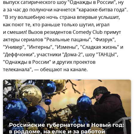
выпуск сатирического шоу "Однажды в России", ну
а за час до полуночи начнется "караоке-битва года".
"В эту волшебную ночь страна впервые услышит,
как поют те, кто раньше только шутил, играл
и смешил! Вызов резидентов Comedy Club примут
актеры сериалов "Реальные пацаны", "Физрук",
"Универ", "Интерны", "Измены", "Сладкая жизнь" и
"Деффчонки", участники "Дома-2", шоу "ТАНЦЫ",
"Однажды в России" и других проектов
телеканала", — обещают на канале.
Российские губернаторы в Новый год:
в роддоме, на елке и за работой