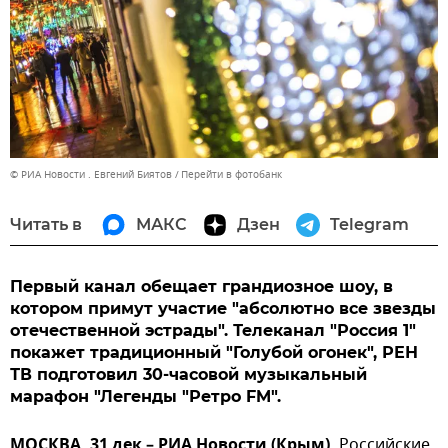
© РИА Новости . Евгений Биятов
Перейти в фотобанк
Читать в
МАКС
Дзен
Telegram
Первый канал обещает грандиозное шоу, в
котором примут участие "абсолютно все звезды
отечественной эстрады". Телеканал "Россия 1"
покажет традиционный "Голубой огонек", РЕН
ТВ подготовил 30-часовой музыкальный
марафон "Легенды "Ретро FM".
МОСКВА, 31 дек – РИА Новости (Крым).
Российские