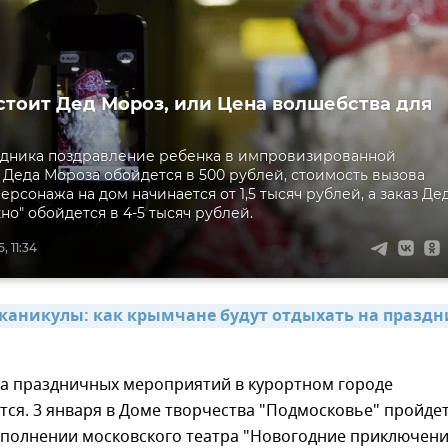
стоит Дед Мороз, или Цена волшебства для
здника поздравление ребенка в импровизированной
Деда Мороза обойдется в 500 рублей, стоимость вызова
ерсонажа на дом начинается от 1,5 тысяч рублей, а заказ Де
но" обойдется в 4-5 тысяч рублей.
, 11:34
каникулы: как крымчане будут отдыхать на праздни
да праздничных мероприятий в курортном городе
тся. 3 января в Доме творчества "Подмосковье" пройде
сполнении московского театра "Новогодние приключени