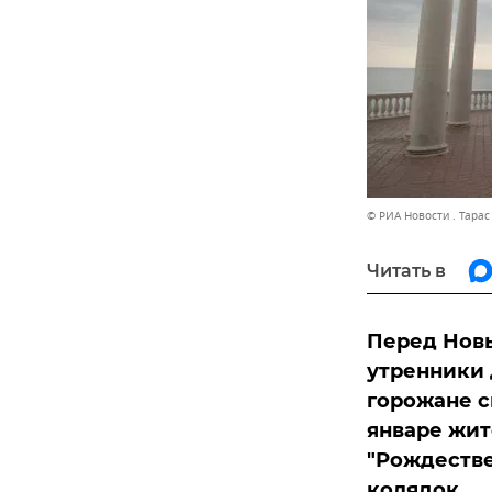
© РИА Новости . Тара
Читать в
Перед Новы
утренники 
горожане с
январе жит
"Рождестве
колядок.