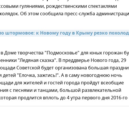
ссовыми гуляниями, рождественскими спектаклями
 колядок. Об этом сообщила пресс-служба администрац
о штормовое: к Новому году в Крыму резко похолод
 в Доме творчества "Подмосковье" для юных горожан бу
енники "Ледяная сказка". В преддверье Нового года, 29
площади Советской будет организована большая праздн
 детей "Елочка, зажгись!". А в саму новогоднюю ночь
ощади для жителей и гостей города пройдут всеобщие
яния с песнями и танцами, большой развлекательной
оторая продлится вплоть до 4 утра первого дня 2016-го 