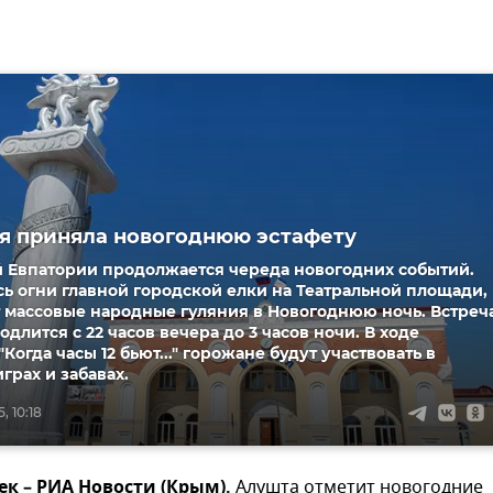
я приняла новогоднюю эстафету
й Евпатории продолжается череда новогодних событий.
ь огни главной городской елки на Театральной площади,
 массовые народные гуляния в Новогоднюю ночь. Встреч
одлится с 22 часов вечера до 3 часов ночи. В ходе
Когда часы 12 бьют..." горожане будут участвовать в
грах и забавах.
, 10:18
ек – РИА Новости (Крым).
Алушта отметит новогодние