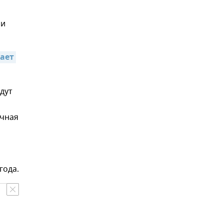
ии
ает 
дут
ичная
года.