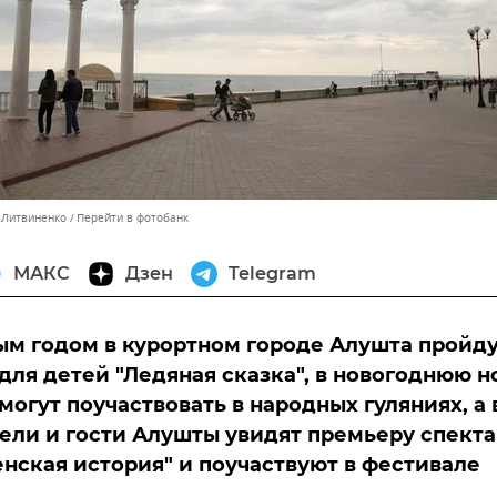
с Литвиненко
Перейти в фотобанк
МАКС
Дзен
Telegram
м годом в курортном городе Алушта пройд
для детей "Ледяная сказка", в новогоднюю н
могут поучаствовать в народных гуляниях, а 
ели и гости Алушты увидят премьеру спект
нская история" и поучаствуют в фестивале