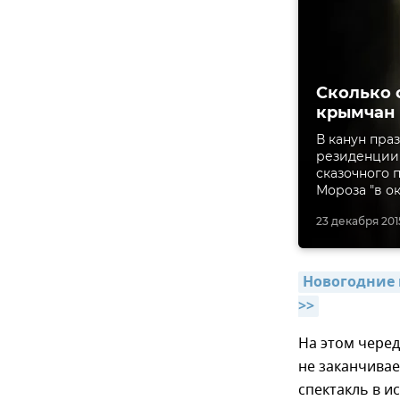
Сколько 
крымчан
В канун пра
резиденции 
сказочного п
Мороза "в ок
23 декабря 2015
Новогодние 
>>
На этом чере
не заканчивае
спектакль в и