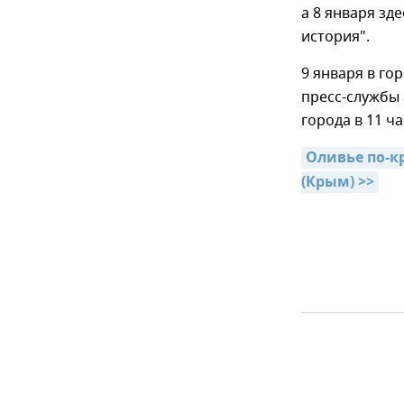
а 8 января зд
история".
9 января в го
пресс-службы
города в 11 ча
Оливье по-к
(Крым) >>