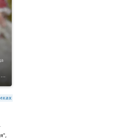
да
ках 
т
я",