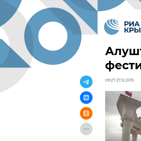
Алушт
фест
09:27 27.12.2015