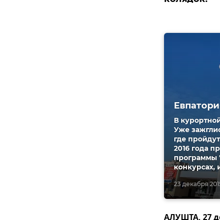
Евпатори
В курортно
Уже зажглис
где пройдут
2016 года пр
программы "
конкурсах, и
23 декабря 2015
АЛУШТА, 27 д