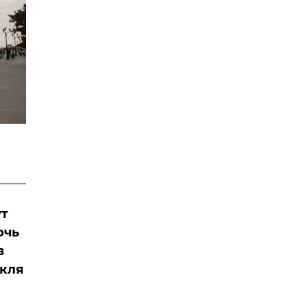
ут
очь
в
акля