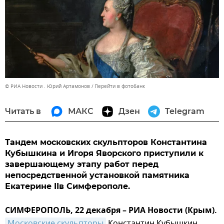
© РИА Новости . Юрий Артамонов
Перейти в фотобанк
Читать в
МАКС
Дзен
Telegram
Тандем московских скульпторов Константина
Кубышкина и Игоря Яворского приступили к
завершающему этапу работ перед
непосредственной установкой памятника
Екатерине IIв Симферополе.
СИМФЕРОПОЛЬ, 22 декабря – РИА Новости (Крым).
Московские скульпторы
Константин Кубышкин